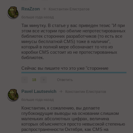
в целом - решение для еком
- К базовому плагину...
ReaZzon
Константин Елистратов
больше года назад
Так минутку. В статье у вас приведен тезис "И при
этом все истории про обилие непротестированных
библиотек сторонних разработчиков (то есть все
минусы бесплатной CMS) тоже в наличии",
который в полной мере обозначает то что из
коробки CMS состоит из не протестированных
библиотек.
Сейчас вы пишите что это уже "сторонние
плагины" из маркетплейса (который в свою
очередь модерируется в ручную
-
18
+
Ответить
octobercms.com/help/guidelines/quality#welcome),
которые...
Pavel Lautsevich
Константин Елистратов
больше года назад
Константин, к сожалению, вы делаете
глубокоидущие выводы на основании слишком
маленьких абсолютных цифрах, величина
которых объясняется просто невысокой степенью
распространенности Октября, как CMS на