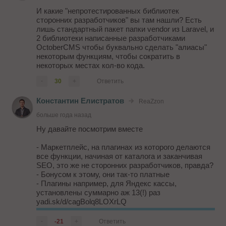
И какие "непротестированных библиотек
сторонних разработчиков" вы там нашли? Есть
лишь стандартный пакет папки vendor из Laravel, и
2 библиотеки написанные разработчиками
OctoberCMS чтобы буквально сделать "алиасы"
некоторым функциям, чтобы сократить в
некоторых местах кол-во кода.
-
30
+
Ответить
Константин Елистратов
ReaZzon
больше года назад
Ну давайте посмотрим вместе
- Маркетплейс, на плагинах из которого делаются
все функции, начиная от каталога и заканчивая
SEO, это же не сторонних разработчиков, правда?
- Бонусом к этому, они так-то платные
- Плагины например, для Яндекс кассы,
установлены суммарно аж 13(!) раз
yadi.sk/d/cagBolq8LOXrLQ
- Плагин для PayPal аж целых 42(!) раза -
довольно неплохо показывает, насколько октобер
-
-21
+
Ответить