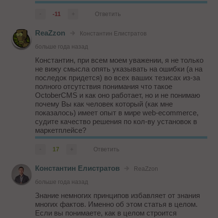
сделать)
-
-11
+
Ответить
> которые вас никто не заставляет использовать.
Если "не заставляет", то это уже не CMS для
ReaZzon
Константин Елистратов
интернет-магазина и диалог в...
больше года назад
Константин, при всем моем уважении, я не только
не вижу смысла опять указывать на ошибки (а на
последок придется) во всех ваших тезисах из-за
полного отсутствия понимания что такое
OctoberCMS и как оно работает, но и не понимаю
почему Вы как человек который (как мне
показалось) имеет опыт в мире web-ecommerce,
судите качество решения по кол-ву установок в
маркетплейсе?
Когда вы находите новое решение для проблемы
-
17
+
Ответить
вашего клиента, вы что ставите его бездумно если
у ...
Константин Елистратов
ReaZzon
больше года назад
Знание немногих принципов избавляет от знания
многих фактов. Именно об этом статья в целом.
Если вы понимаете, как в целом строится