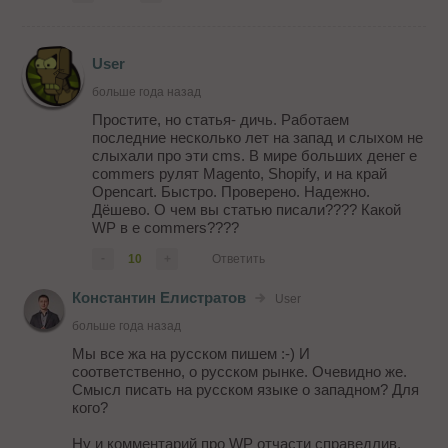
User
больше года назад
Простите, но статья- дичь. Работаем
последние несколько лет на запад и слыхом не
слыхали про эти cms. В мире больших денег e
commers рулят Magento, Shopify, и на край
Opencart. Быстро. Проверено. Надежно.
Дёшево. О чем вы статью писали???? Какой
WP в e commers????
-
10
+
Ответить
Константин Елистратов
User
больше года назад
Мы все жа на русском пишем :-) И
соответственно, о русском рынке. Очевидно же.
Смысл писать на русском языке о западном? Для
кого?
Ну и комментарий про WP отчасти справедлив,