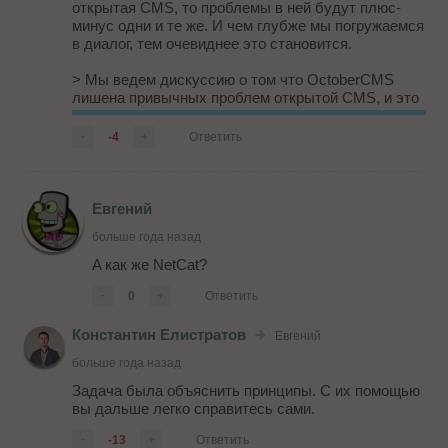
открытая CMS, то проблемы в ней будут плюс-
минус одни и те же. И чем глубже мы погружаемся
в диалог, тем очевиднее это становится.
> Мы ведем дискуссию о том что OctoberCMS
лишена привычных проблем открытой CMS, и это
предельно доказуемо, вам нужно немного
почитать об этом или банально изучить самому.
-
-4
+
Ответить
Я задал простой вопрос: за счет ч...
Евгений
больше года назад
A как же NetCat?
-
0
+
Ответить
Константин Елистратов
Евгений
больше года назад
Задача была объяснить принципы. С их помощью
вы дальше легко справитесь сами.
-
-13
+
Ответить