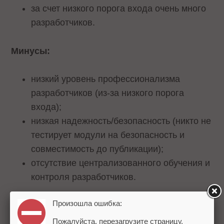
за счет низкого порога входа очень много
разработчиков.
Минусы:
низкий уровень профессионализма
разработчиков (из-за низкого порога
входа);
низкая надежность/безопасность (никто не
тестирует модули на безопасность и
совместимость до публикации);
отсутствие централизованного обучения и
контроля разработчиков.
Произошла ошибка:
Вывод:
Пожалуйста, перезагрузите страницу.