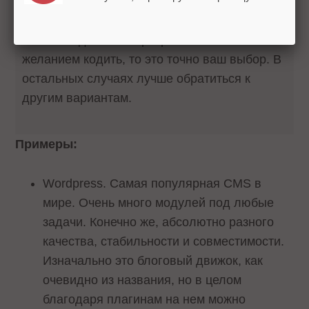
Если вы программист/сисадмин и открытие
магазина для вас неразрывно связано с
желанием кодить, то это точно ваш выбор. В
остальных случаях лучше обратиться к
другим вариантам.
Примеры:
Wordpress. Самая популярная CMS в
мире. Очень много модулей под любые
задачи. Конечно же, абсолютно разного
качества, стабильности и совместимости.
Изначально это блоговый движок, как
очевидно из названия, но в целом
благодаря плагинам на нем можно