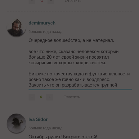
-
-1
+
Ответить
demimurych
больше года назад
Очередное волшебство, а не материал.
все что ниже, сказано человеком который
больше 20 лет своей жизни посвятил
ковырянию исходных кодов систем.
Битрикс по качеству кода и функциональности
ровно такое же говно как и вордпресс.
Заявить что он разрабатывается группой
крутых программистов может только человек,
который не знает что такое программирование.
-
4
+
Ответить
Единтсвенное отличие битрикса от вордпресса,
это сертифицированнось на определенном
локальном рынке.
Iva Sidor
больше года назад
Октябрь рулит! Битрикс отстой!