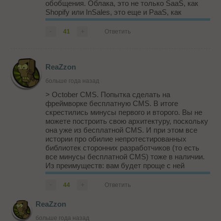
обобщения. Облака, это не только SaaS, как
Shopify или InSales, это еще и PaaS, как
Magento Commerce или Hybris и даже IaaS.
-
41
+
Ответить
Я согласен с вами, что одними из главных
проблем облачных решений, если вести речь
именно о SaaS, являются жесткие технические
огр...
ReaZzon
больше года назад
> October CMS. Попытка сделать на
фреймворке бесплатную CMS. В итоге
скрестились минусы первого и второго. Вы не
можете построить свою архитектуру, поскольку
она уже из бесплатной CMS. И при этом все
истории про обилие непротестированных
библиотек сторонних разработчиков (то есть
все минусы бесплатной CMS) тоже в наличии.
Из преимуществ: вам будет проще с ней
работать, если вы уже умеете писать под
Laravel.
-
44
+
Ответить
Вы вообще пытались пользоваться
ReaZzon
OctoberCMS? Может хоть немного...
больше года назад