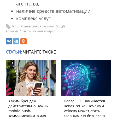
агентства;
наличие средств автоматизации;
комплекс услуг.
Теги:
Контекстная реклама
Google
AdWords
Советы
Рекомендации
СТАТЬИ:
ЧИТАЙТЕ ТАКЖЕ
Каким брендам
После SEO начинается
действительно нужны
новая гонка. Почему AI
mobile push-
Velocity может стать
коммуникации, а для
главным KPI бизнеса в