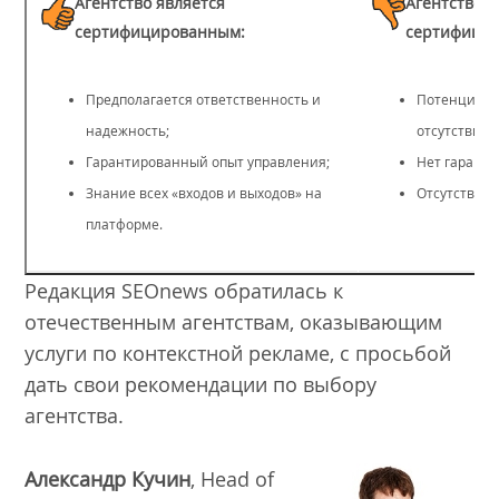
Агентство является
Агентство н
сертифицированным:
сертифици
Предполагается ответственность и
Потенциаль
надежность;
отсутствия 
Гарантированный опыт управления;
Нет гаранти
Знание всех «входов и выходов» на
Отсутствие 
платформе.
Редакция SEOnews обратилась к
отечественным агентствам, оказывающим
услуги по контекстной рекламе, с просьбой
дать свои рекомендации по выбору
агентства.
Александр Кучин
, Head of