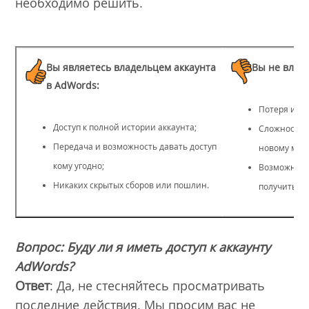
необходимо решить.
Вы являетесь владельцем аккаунта
Вы не вл
ад
в AdWords:
Потеря исто
Доступ к полной истории аккаунта;
Сложности 
Передача и возможность давать доступ
новому мен
кому угодно;
Возможная «
Никаких скрытых сборов или пошлин.
получить ва
Вопрос: Буду ли я иметь доступ к аккаунту
AdWords?
Ответ
: Да, не стесняйтесь просматривать
последние действия. Мы просим вас не