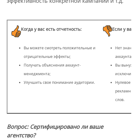
эффективность конкретной кампании и т.д.
Когда у вас есть отчетность:
Если у вас 
Вы можете смотреть положительные и
Нет знаний
отрицательные эффекты;
аккаунта;
Получать объяснения аккаунт-
Вы вынужде
менеджмента;
исключитель
Улучшить свое понимание аудитории.
Нулевое по
рекламных 
слов.
Вопрос: Сертифицировано ли ваше
агентство?