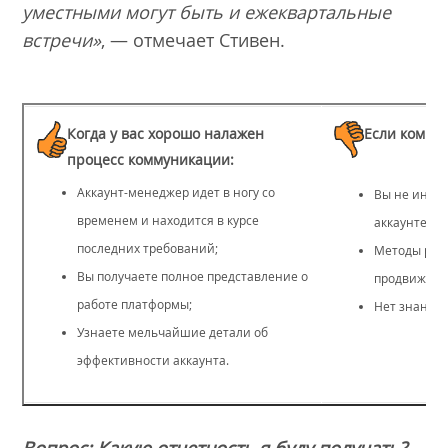
уместными могут быть и ежеквартальные
встречи»
, — отмечает Стивен.
Когда у вас хорошо налажен
Если комму
процесс коммуникации:
Аккаунт-менеджер идет в ногу со
Вы не инфо
временем и находится в курсе
аккаунте;
последних требований;
Методы рабо
Вы получаете полное представление о
продвижени
работе платформы;
Нет знаний 
Узнаете мельчайшие детали об
эффективности аккаунта.
Вопрос: Какую отчетность я буду получать?