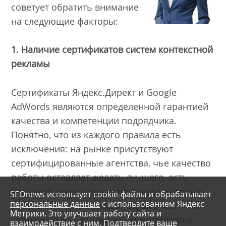
советует обратить внимание
на следующие факторы:
1. Наличие сертификатов систем контекстной
рекламы
Сертификаты Яндекс.Директ и Google
AdWords являются определенной гарантией
качества и компетенции подрядчика.
Понятно, что из каждого правила есть
исключения: на рынке присутствуют
сертифицированные агентства, чье качество
работы оставляет желать лучшего, есть
несертифицированные компании, которые
SEOnews использует cookie-файлы и
обрабатывает
персональные данные
с использованием Яндекс
работают очень хорошо. Однако наличие
Метрики. Это улучшает работу сайта и
сертификата — это чаще характеристика
взаимодействие с ним. Подтвердите ваше