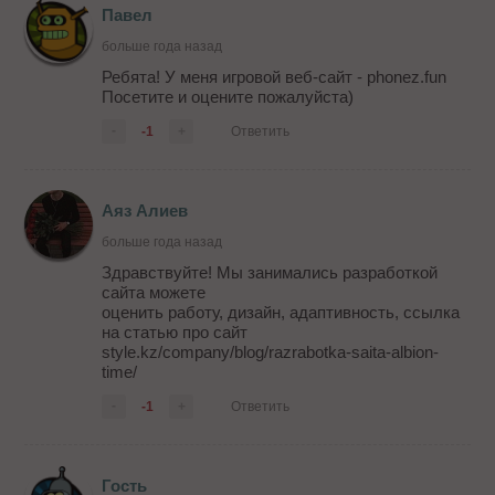
Павел
больше года назад
Ребята! У меня игровой веб-сайт - phonez.fun
Посетите и оцените пожалуйста)
-
-1
+
Ответить
Аяз Алиев
больше года назад
Здравствуйте! Мы занимались разработкой
сайта можете
оценить работу, дизайн, адаптивность, ссылка
на статью про сайт
style.kz/company/blog/razrabotka-saita-albion-
time/
-
-1
+
Ответить
Гость