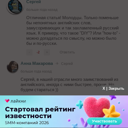
Сергей
больше года назад
Отличная статья! Молодцы. Только поменьше
бы непонятных английских слов,
замусоривающих и так захламленный русский
язык. К примеру, что такое "DIY"? Или "how-to" -
можно догадаться по смыслу, но можно было
бы и по-русски.
-
-2
+
Ответить
Анна Макарова
Сергей
больше года назад
Сергей, в нашей отрасли много заимствований из
английского, иногда с ними быстрее, проще .Но
X | Закрыть
будем стараться ))
-
-1
+
Ответить
Игорь Мансуров
больше года назад