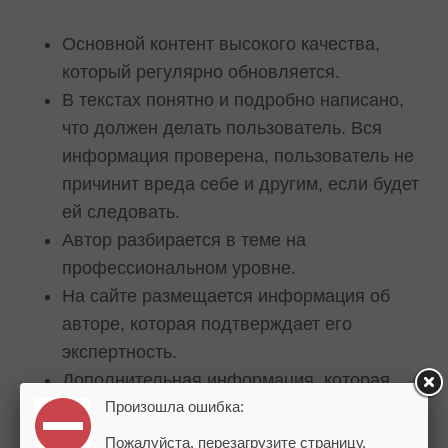
Основной контент высокого качества,
который регулярно обновляется.
В текстах понятно и подробно написано,
что должен делать пользователь. Вся
информация проверена, пользователь не
причинит вреда себе и другим, если будет
ей следовать.
Автор разбирается в теме на
профессиональном уровне.
На сайте размещается информация об
авторе, которая подтверждает его
экспертность.
Дополнительная информация, которая
Произошла ошибка:
поможет пользователю глубже
разобраться в теме.
Пожалуйста, перезагрузите страницу.