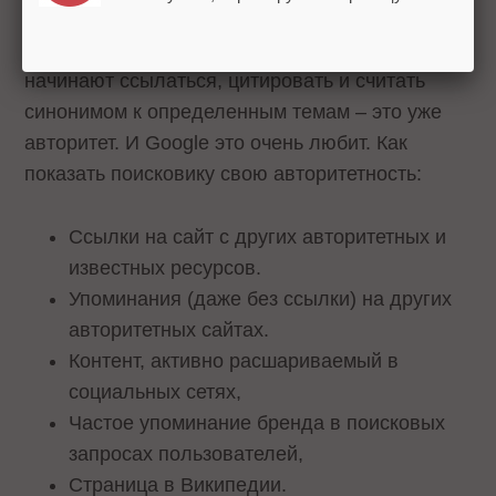
Быть экспертом здорово, но когда на сайт
начинают ссылаться, цитировать и считать
синонимом к определенным темам – это уже
авторитет. И Google это очень любит. Как
показать поисковику свою авторитетность:
Ссылки на сайт с других авторитетных и
известных ресурсов.
Упоминания (даже без ссылки) на других
авторитетных сайтах.
Контент, активно расшариваемый в
социальных сетях,
Частое упоминание бренда в поисковых
запросах пользователей,
Страница в Википедии.