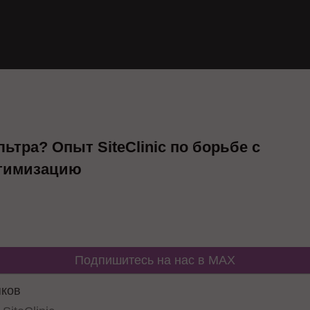
ьтра? Опыт SiteClinic по борьбе с
птимизацию
Подпишитесь на нас в MAX
яков