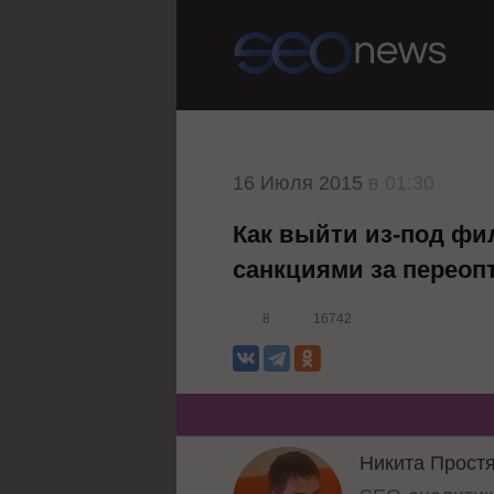
16 Июля 2015
в 01:30
Как выйти из-под фил
санкциями за перео
8
16742
Никита Прост