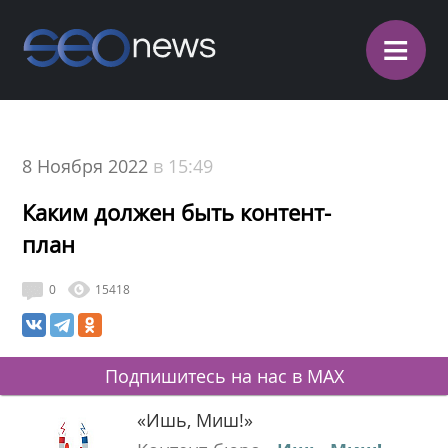
≡
8 Ноября 2022
в 15:49
Каким должен быть контент-
план
0
15418
Подпишитесь на нас в MAX
«Ишь, Миш!»