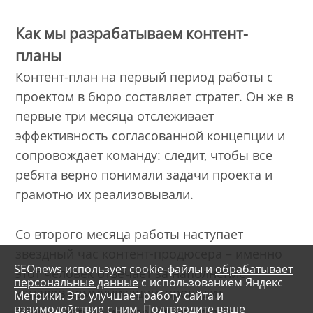
Как мы разрабатываем контент-
планы
Контент-план на первый период работы с
проектом в бюро составляет стратег. Он же в
первые три месяца отслеживает
эффективность согласованной концепции и
сопровождает команду: следит, чтобы все
ребята верно понимали задачи проекта и
грамотно их реализовывали.
Со второго месяца работы наступает
звездный час контент-продюсера – именно
SEOnews использует cookie-файлы и
обрабатывает
этот человек отвечает за наполнение
персональные данные
с использованием Яндекс
каналов коммуникации, проводит
Метрики. Это улучшает работу сайта и
взаимодействие с ним. Подтвердите ваше
брейнштормы и определяет вектор