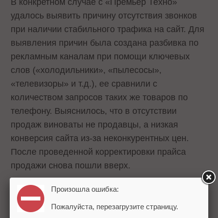
В конкретном случае с «Премьер Техно»
удалось выявить причину отсутствия звонков
при наличии стабильного трафика на сайт. Для
выявления причин была создана разбивка по
рекламным каналам при помощи ключевых
слов («холодильники», «пылесосы»,
«телевизоры» и т.д.), ее сравнили с
количеством запросов таких же товаров по
телефону. Выяснилось, что в отсутствии
продаж виноваты не продавцы, а низкая
конверсия сайта из-за неконкурентных цен.
После проведенной корректировки прайса
продажи снова пошли вверх.
Произошла ошибка:
Пожалуйста, перезагрузите страницу.