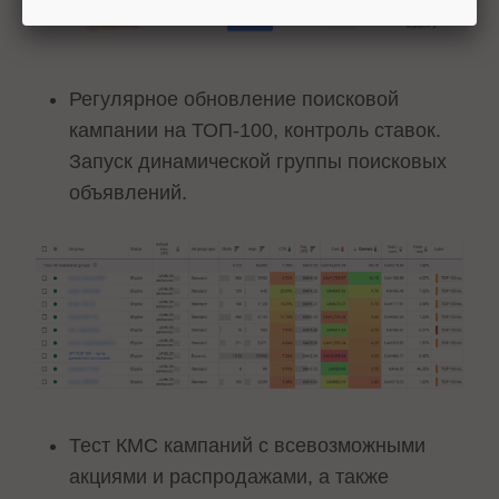
Регулярное обновление поисковой
кампании на ТОП-100, контроль ставок.
Запуск динамической группы поисковых
объявлений.
Тест КМС кампаний с всевозможными
акциями и распродажами, а также