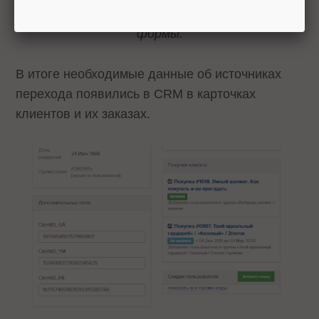
соответствующие поля регистрационной
формы.
В итоге необходимые данные об источниках
перехода появились в CRM в карточках
клиентов и их заказах.