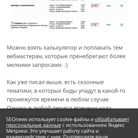
Можно взять калькулятор и поплакать тем
вебмастерам, которые пренебрегают более
мелкими запросами. :)
Как уже писал выше, есть сезонные
тематики, в которых биды упадут в какой-то
промежуток времени в любом случае.
Однако в любой период времени надо
стараться взять от размещенной
SEOnews использует cookie-файлы и
обрабатывает
контекстной рекламы на своем сайте
персональные данные
с использованием Яндекс
Метрики. Это улучшает работу сайта и
максимум возможного.
взаимодействие с ним. Подтвердите ваше