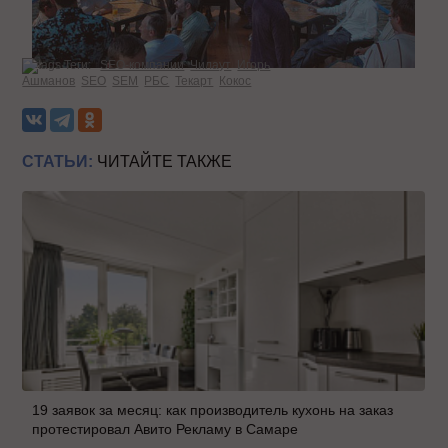
Теги:
SEO-компании
Чилаут
Игорь
Ашманов
SEO
SEM
РБС
Текарт
Кокос
СТАТЬИ:
ЧИТАЙТЕ ТАКЖЕ
19 заявок за месяц: как производитель кухонь на заказ
протестировал Авито Рекламу в Самаре