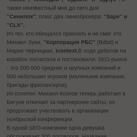
также неизвестный мне до сего дня
"Синилок"
; плюс два линкоброкера:
"Sape" и
"CLX".
Из тех, кто обещался приехать и не смог это
Михаил Зуев,
"Корпорация РБС"
(Bdbd) и
Мария Черницкая,
Icontext.
В ходе дебатов на
корабле посчитали и постановили: SEO-рынок
- это 200-500 средних и крупных компаний и
500 небольших игроков (маленькие компании,
бригады фрилансеров)
Из сплетен: Михаил Козлов теперь работает в
Бегуне отвечает за партнерские сайты, но
продолжает участвовать в организации
ноябрьской конференции.
В одной SEO-компании одна девушка
обслуживает 300 договоров. Название