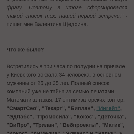
фразу. Поэтому в итоге сформировался
такой список тех, нашей первой встречи,"
-
пишет мне Валентина Щедрина.
Что же было?
Встретились в три часа по полудни на причале
у Киевского вокзала 34 человека, в основном
мужчины от 25 до 35 лет. Полный список
компаний уже не тайна за семью печатями.
Математика такая: 17 оптимизаторских контор:
"СмартСео", "Текарт", "Биплан",
"Ингейт"
,
"ЭдЛабс", "Промосила", "Кокос", "Деточка",
"ВиПро", "Трилан", "Вебпроекты", "Матик",
"Кокос", "АнМедиа", "Эдванс" и "Эдлук"
, а