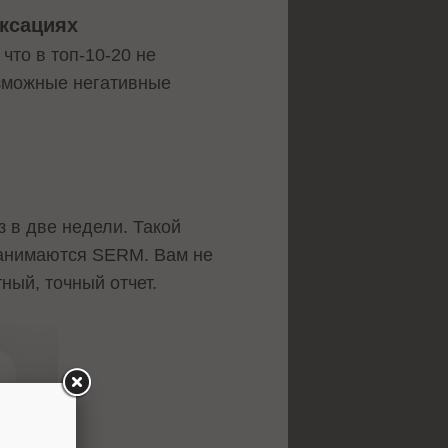
ексациях
что в топ-10-20 не
озможные негативные
 в две недели. Такой
 занимаются SERM. Вам не
ный, точный отчет.