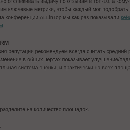
жно отслеживать выдачу по отзывам в топ-10, а кому-
лим ключевые метрики, чтобы каждый мог подобрать
на конференции ALLinTop мы как раз показывали
кей
RM
.
ERM
ня репутации рекомендуем всегда считать средний 
 изменение в общих чертах показывает улучшение/пад
лльная система оценки, и практически на всех площ
 разделите на количество площадок.
,