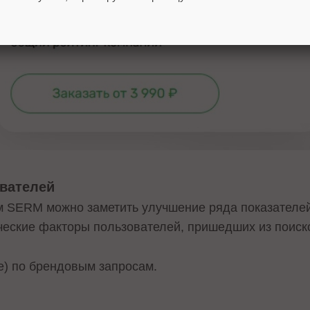
ователей
 SERM можно заметить улучшение ряда показателей
еские факторы пользователей, пришедших из поиск
te) по брендовым запросам.