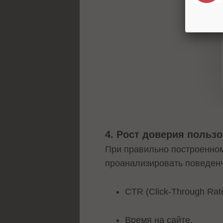
4. Рост доверия польз
При правильно построенном
проанализировать поведенч
CTR (Click-Through Ra
Время на сайте.