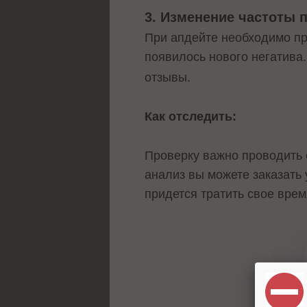
3. Изменение частоты 
При апдейте необходимо про
появилось нового негатива
отзывы.
Как отследить:
Проверку важно проводить 
анализ вы можете заказать 
придется тратить свое врем