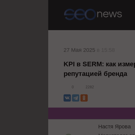
27 Мая 2025
в 15:58
KPI в SERM: как изме
репутацией бренда
0
2282
Настя Ярова