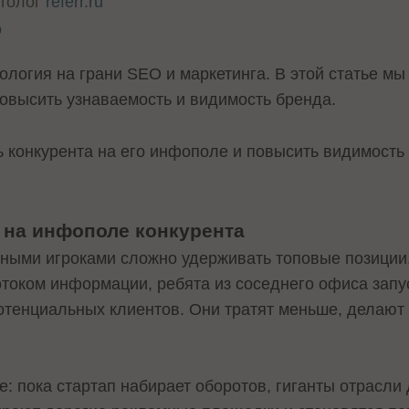
етолог
referr.ru
o
ология на грани SEO и маркетинга. В этой статье мы
повысить узнаваемость и видимость бренда.
 конкурента на его инфополе и повысить видимость 
 на инфополе конкурента
ьными игроками сложно удерживать топовые позиции
отоком информации, ребята из соседнего офиса запу
отенциальных клиентов. Они тратят меньше, делают 
: пока стартап набирает оборотов, гиганты отрасли