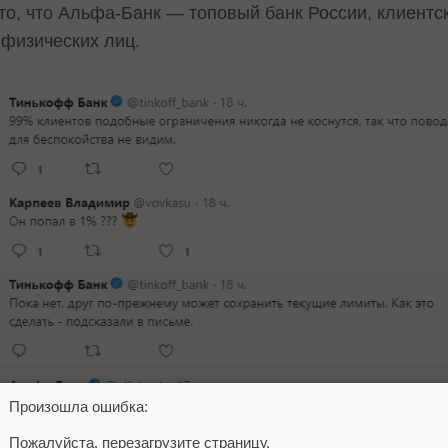
то, что Альфа-Банк — топовый банк России, клиентс
 физических лиц.
Произошла ошибка:
Пожалуйста, перезагрузите страницу.