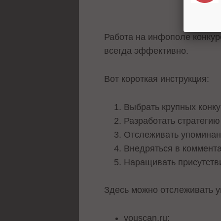
Работа на инфополе конкуре
всегда эффективно.
Вот короткая инструкция:
Выбрать крупных конку
Разработать стратегию
Отслеживать упоминан
Внедряться в коммента
Наращивать присутств
Здесь можно отслеживать у
youscan.ru;