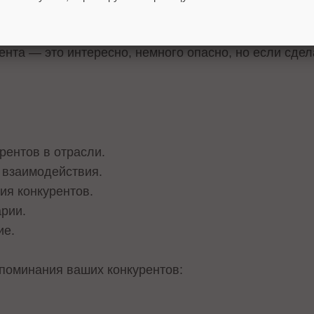
нта — это интересно, немного опасно, но если сдел
рентов в отрасли.
 взаимодействия.
ия конкурентов.
рии.
ие.
поминания ваших конкурентов: