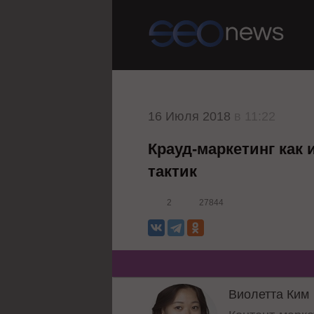
16 Июля 2018
в 11:22
Крауд-маркетинг как 
тактик
2
27844
Виолетта Ким