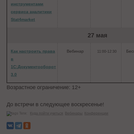
инструментами
сервиса аналитики
Stat4market
27 мая
Как настроить права
Вебинар
Бес
11:00-12:30
в
1С:Документооборот
3.0
Возрастное ограничение: 12+
До встречи в следующее воскресенье!
Теги:
Куда пойти учиться
Вебинары
Конференции