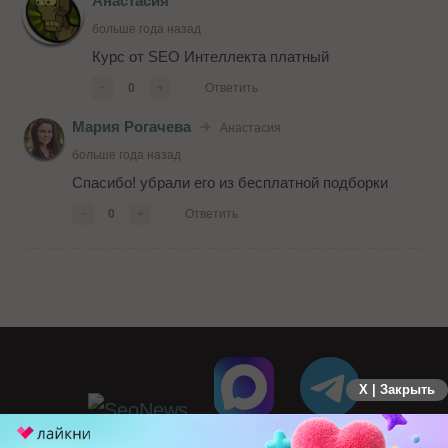
Анастасия
больше года назад
Курс от SEO Интеллекта платный
-
0
+
Ответить
Мария Рогачева
Анастасия
больше года назад
Спасибо! убрали его из бесплатной подборки
-
0
+
Ответить
X | Закрыть
ПЕРЕЙТИ НА ПОЛНУЮ ВЕРСИЮ