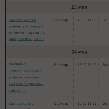
23 мая
Как строителям
Вебинар
13:00-14:00
Бес
получить максимум
от Авито: стратегии,
инструменты, кейсы
24 мая
Как бизнесу
Вебинар
13:00-15:00
Бес
продвигаться в новых
условиях: полезные
инструменты Директа и
основы SEO
Как построить
Вебинар
18:00-19:30
Бес