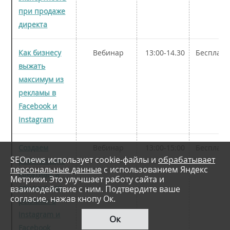
при продаже
директа
Как бизнесу
Вебинар
13:00-14.30
Бесплатн
выжать
максимум из
рекламы в
Facebook и
Instagram
Создаем
Вебинар
13:00-15:00
Бесплатн
SEOnews использует cookie-файлы и
обрабатывает
работающие
персональные данные
с использованием Яндекс
креативы и
Метрики. Это улучшает работу сайта и
взаимодействие с ним. Подтвердите ваше
лендинг для
согласие, нажав кнопу Ок.
рекламы в
Instagram и
Ок
Facebook