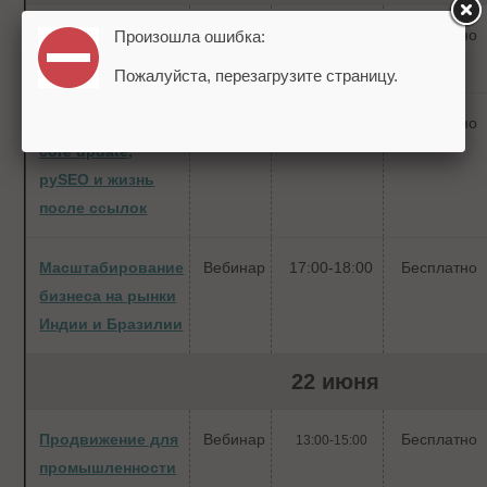
Digital-маркетинг
Вебинар
11:00-19:00
Бесплатно
Произошла ошибка:
в летний сезон
Пожалуйста, перезагрузите страницу.
Google May 2022
Вебинар
14:00-15:00
Бесплатно
core update,
руSEO и жизнь
после ссылок
Масштабирование
Вебинар
17:00-18:00
Бесплатно
бизнеса на рынки
Индии и Бразилии
22 июня
Продвижение для
Вебинар
Бесплатно
13:00-15:00
промышленности