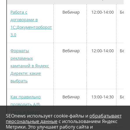
Работа с
Вебинар
12:00-14:00
Бесп
договорами в
1С:Документооборот
3.0
Форматы
Вебинар
12:00-14:00
Бесп
рекламных
кампаний в Яндекс
Директе: какие
выбрать
Как правильно
Вебинар
13:00-14:30
Бесп
проводить А/B-
тесты в Яндекс
SEOnews использует cookie-файлы и
обрабатывает
Директе
персональные данные
с использованием Яндекс
Метрики. Это улучшает работу сайта и