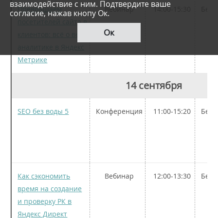
взаимодействие с ним. Подтвердите ваше
Превращаем
Вебинар
14:00-15:30
Бесп
согласие, нажав кнопу Ок.
посетителей сайта в
Ок
клиентов: всё о веб-
аналитике в Яндекс
Метрике
14 сентября
SEO без воды 5
Конференция
11:00-15:20
Бесп
Как сэкономить
Вебинар
12:00-13:30
Бесп
время на создание
и проверку РК в
Яндекс Директ