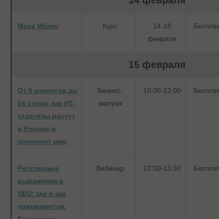
14 февраля
Maya Winter
Курс
14-18
Беспла
февраля
15 февраля
От 0 клиентов до
Бизнес-
10:00-12:00
Беспла
14 стран: как ИТ-
завтрак
стартапы растут
в России и
покоряют мир
Регулярные
Вебинар
12:00-13:30
Беспла
выражения в
SEO: где и как
применяются.