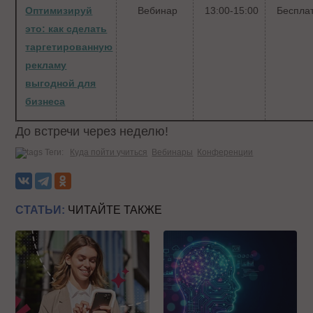
Оптимизируй
Вебинар
13:00-15:00
Беспла
это: как сделать
таргетированную
рекламу
выгодной для
бизнеса
До встречи через неделю!
Теги:
Куда пойти учиться
Вебинары
Конференции
СТАТЬИ:
ЧИТАЙТЕ ТАКЖЕ