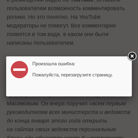
пользователям возможность комментировать
ролики. Но это понятно. На YouTube
модераторы не помогут. Все комментарии
появятся в том виде, в каком они были
написаны пользователем.
Следом за сенаторами США и российским
Произошла ошибка:
президентом маршируют и казахские
Пожалуйста, перезагрузите страницу.
министры,
выстроенные в колонну блогосферы
своим непосредственным руководителем
премьер-министром Казахстана Каримом
Масимовым. Он вчера поручил
«всем первым
руководителям всех министерств и ведомств
до конца января этого года открыть
на сайтах своих ведомств персональные