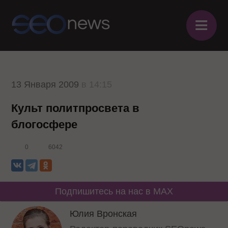
≡
13 Января 2009
в 14:15
Культ политпросвета в
блогосфере
0
6042
Подпишитесь на нас в MAX
Юлия Вронская