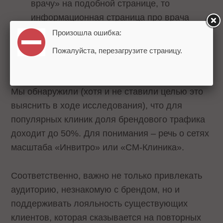
врачу» на подобной странице, то
информационная страница про врача
также сможет давать лиды.
Произошла ошибка:
Пожалуйста, перезагрузите страницу.
Популярные клиники во многом живут
за счет брендовых запросов
Мы обнаружили (хотя и не ставили целью это
выяснить в ходе исследования), что для
популярных клиник доля брендового трафика
доходит до 50%. Для понимания – речь о сетях
масштаба «Инвитро» или «СМ-Клиника».
Соответственно, важно не только привлекать
аудиторию, незнакомую с брендом, но и
поддерживать лояльность существующих
клиентов, которая сказывается на повторных