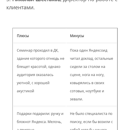
клиентами.
Плюсы
Минусы
Семинар проходил в ДК,
Пока один Яндексоид
здание которого отнюдь не
читал доклад, остальные
блещет красотой, однако
сидели за столом на
аудитория оказалась
сцене, нога на ногу,
уютной, с хорошей
ковырялись в своих
акустикой
сотовых, ноутбуке и
зевали.
Подарки подарили: ручку и
Не было специалиста по
блокнот Яндекса. Мелочь,
поиску, если бы возили с
а приятно
собой хотя бы одного -