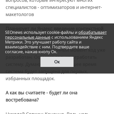
специалистов - оптимизаторов и интернет-
макетологов
Планирует ли Яндекс введение контекстной
SEOnews использует cookie-файлы и
обрабатывает
медийной рекламы массово?
персональные данные
с использованием Яндекс
Метрики. Это улучшает работу сайта и
взаимодействие с ним. Подтвердите ваше
Николай Соркин: На данный момент код уже
согласие, нажав кнопу Ок.
разработан. Остается только отработать
Ок
систему. Думаю, что в ближайшее время
система будет запущена для первых,
избранных площадок.
А как вы считаете - будет ли она
востребована?
Николай Соркин: Конечно. Ведь цель