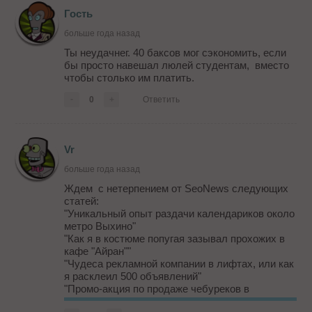
Гость
больше года назад
Ты неудачнег. 40 баксов мог сэкономить, если
бы просто навешал люлей студентам, вместо
чтобы столько им платить.
-
0
+
Ответить
Vr
больше года назад
Ждем с нетерпением от SeoNews следующих
статей:
"Уникальный опыт раздачи календариков около
метро Выхино"
"Как я в костюме попугая зазывал прохожих в
кафе "Айран""
"Чудеса рекламной компании в лифтах, или как
я расклеил 500 объявлений"
"Промо-акция по продаже чебуреков в
переходе: мифы и реальность"