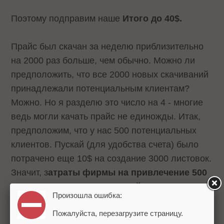
Поэтому подправим наше
Итого до 40$.
Прайс был скачан за неделю приблизительно
на 2000 раз больше, чем обычно. Можно ли
предположить, что все 2000 новых скачиваний
принадлежали потенциальным клиентам?
Можно. Но я разделю это число на 4 - многие
ведь могли качать прайс не единожды. Итак,
предположим, что у нас 500 потенциальных
клиентов. Пускай (для удобства счета) было
потрачено еще 10$ на создание 3000 листовок.
Значит, з
атраты фирмы на привлечение 500
потенциальных покупателей составили 10
Произошла ошибка:
центов за человека!
Я думаю, это очень
Пожалуйста, перезагрузите страницу.
хороший результат.