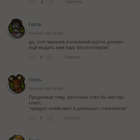
-
-1
+
Ответить
Мне кажется данные публикации будут
интересны широкому кругу SEO специалистов
и профессиональных м...
Гость
больше года назад
да, этот мальчик в кожанной куртке должен
ещё выдать нам пару бестселлеров!
-
0
+
Ответить
Гость
больше года назад
Продолжая тему, зачотным стал бы мастер-
класс:
"продукт плейсмент в школьных стенгазетах"
-
0
+
Ответить