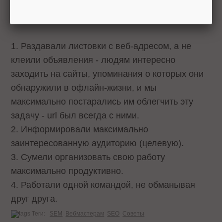
Что мы сделали правильно:
1. Раздавали листовки с веб-адресом, а не
клеили объявления - людям интересно
заходить на сайты, упоминания о которых они
обнаружили в офлайн-жизни, и мы
максимально постарались им облегчить эту
задачу - url был всегда с ними.
2. Информировали максимально
заинтересованную аудиторию (целевую).
3. Сумели организовать свою работу
максимально продуктивно.
4. Работали одной командой, не обманывая
друг друга.
Теги:
SEM
Вебмастерам
SEO
Советы