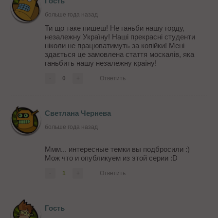
Гость
больше года назад
Ти що таке пишеш! Не ганьби нашу горду,
незалежну Україну! Наші прекрасні студенти
ніколи не працюватимуть за копійки! Мені
здається це замовлена стаття москалів, яка
ганьбить нашу незалежну країну!
-
0
+
Ответить
Светлана Чернева
больше года назад
Ммм... интересные темки вы подбросили :)
Мож что и опубликуем из этой серии :D
-
1
+
Ответить
Гость