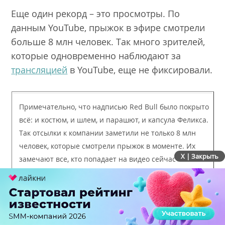
Еще один рекорд – это просмотры. По
данным YouTube, прыжок в эфире смотрели
больше 8 млн человек. Так много зрителей,
которые одновременно наблюдают за
трансляцией
в YouTube, еще не фиксировали.
Примечательно, что надписью Red Bull было покрыто
всё: и костюм, и шлем, и парашют, и капсула Феликса.
Так отсылки к компании заметили не только 8 млн
человек, которые смотрели прыжок в моменте. Их
X | Закрыть
замечают все, кто попадает на видео сейчас – а это
огромный вклад в узнаваемость бренда.
Точный охват кампании сложно подсчитать.
Помимо трансляции и видео в YouTube,
упоминания о Red Bull Stratos есть в