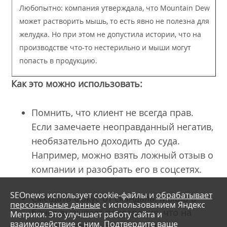
Любопытно: компания утверждала, что Mountain Dew
может растворить мышь, то есть явно не полезна для
желудка. Но при этом не допустила истории, что на
производстве что-то нестерильно и мыши могут
попасть в продукцию.
Как это можно использовать:
Помнить, что клиент не всегда прав.
Если замечаете неоправданный негатив,
необязательно доходить до суда.
Например, можно взять ложный отзыв о
компании и разобрать его в соцсетях.
SEOnews использует cookie-файлы и
обрабатывает
Смещать фокус от скандала. Мышь в
персональные данные
с использованием Яндекс
банке вызывает подозрения, что на
Метрики. Это улучшает работу сайта и
взаимодействие с ним. Подтвердите ваше
производстве антисанитария. Но