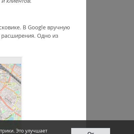
и клиентов.
сковике. В Google вручную
е расширения. Одно из
трики. Это улучшает
Ок