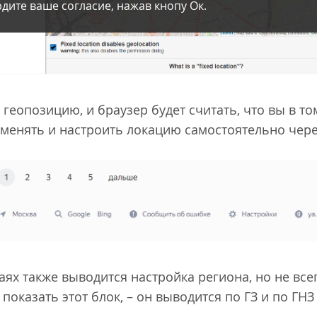
дите ваше согласие, нажав кнопу Ок.
еопозицию, и браузер будет считать, что вы в то
оменять и настроить локацию самостоятельно чере
аях также выводится настройка региона, но не всег
 показать этот блок, – он выводится по ГЗ и по ГН