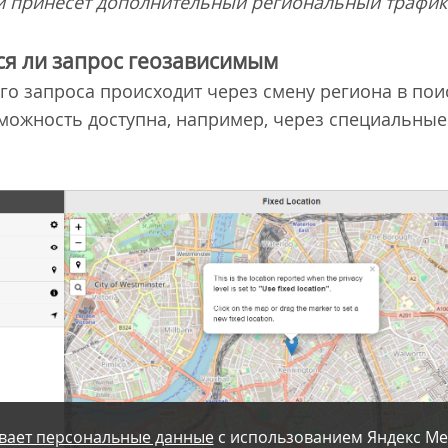
и принесет дополнительный региональный трафик 
ся ли запрос геозависимым
о запроса происходит через смену региона в пои
озможность доступна, например, через специальны
вает персональные данные
с использованием Яндекс Ме