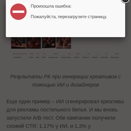
Произошла ошибка:
Пожалуйста, перезагрузите страницу.
Результаты РК при генерации креативов с
помощью ИИ и дизайнеров
Еще один пример – ИИ сгенерировал креативы
для рекламы постельного белья. И мы вновь
запустили A/B-тест. Обе кампании получили
схожий CTR: 1,17% у ИИ, и 1,3% у