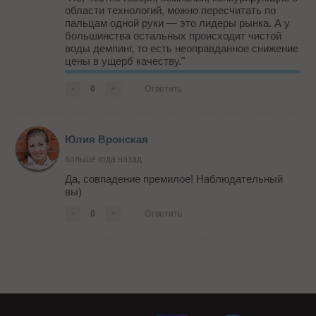
области технологий, можно пересчитать по
пальцам одной руки — это лидеры рынка. А у
большинства остальных происходит чистой
воды демпинг, то есть неоправданное снижение
цены в ущерб качеству."
А на сайте справа баннер гласит - Купите сайт
-
0
+
Ответить
и получите продвижение бесплатно!
Или вот еще:
"Более того, некоторые компании,
Юлия Вронская
столкнувшись...
больше года назад
Да, совпадение премилое! Наблюдательный
вы)
-
0
+
Ответить