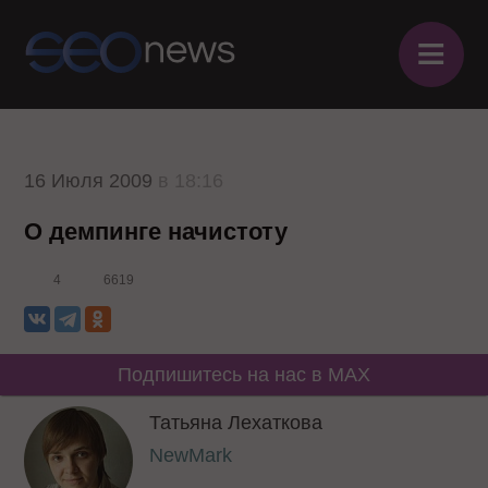
≡
16 Июля 2009
в 18:16
О демпинге начистоту
4
6619
Подпишитесь на нас в MAX
Татьяна Лехаткова
NewMark