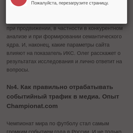
предметно разобрать вопрос и выяснить, есть
Пожалуйста, перезагрузите страницу.
ли связь между индексом и ранжированием
сайта в выдаче Яндекса, как использовать ИКС
при продвижении, в частности в конкурентном
анализе и при формировании семантического
ядра. И, наконец, какие параметры сайта
влияют на показатель ИКС. Олег расскажет о
результатах исследования и лично ответит на
вопросы.
№4. Как правильно отрабатывать
событийный трафик в медиа. Опыт
Championat.com
Чемпионат мира по футболу стал самым
громким событием года в России. И не только