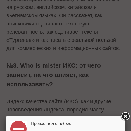
на русском, английском, китайском и
вьетнамском языках. Он расскажет, как
поисковики оценивают текстовую
релевантность, как оценивает тексты
«Тургенев» и как писать с реальной пользой
для коммерческих и информационных сайтов.
№3. Who is mister ИКС: от чего
зависит, на что влияет, как
использовать?
Индекс качества сайта (ИКС), как и другие
нововведения Яндекса, породил массу
вопросов, догадок и слухов. Команда
Произошла ошибка:
Optimization 2018
(Ingate) попыталась