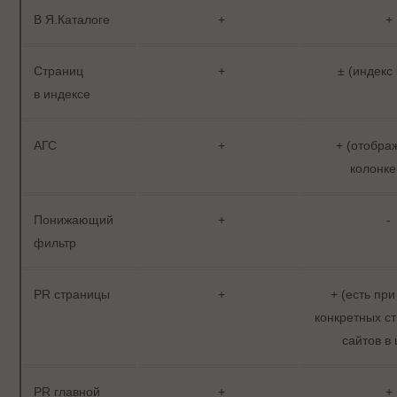
В Я.Каталоге
+
+
Страниц
+
± (индекс 
в индексе
АГС
+
+ (отобра
колонке
Понижающий
+
-
фильтр
PR страницы
+
+ (есть пр
конкретных ст
сайтов в
PR главной
+
+