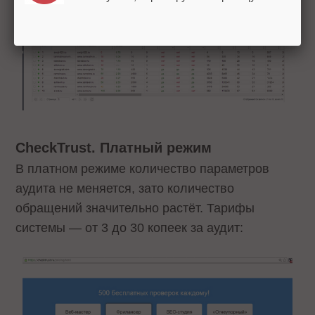
CheckTrust. Платный режим
В платном режиме количество параметров
аудита не меняется, зато количество
обращений значительно растёт. Тарифы
системы — от 3 до 30 копеек за аудит: