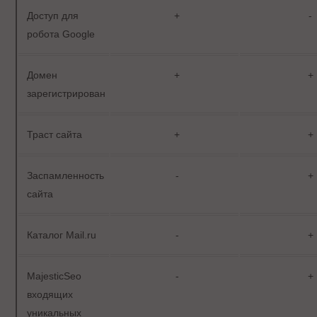
Доступ для
+
-
робота Google
Домен
+
+
зарегистрирован
Траст сайта
+
+
Заспамленность
-
+
сайта
Каталог Mail.ru
-
+
MajesticSeo
-
+
входящих
уникальных