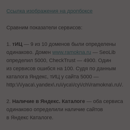
Ссылка изображения на дропбоксе
Сравним показатели сервисов:
1.
тИЦ
— 9 из 10 доменов были определены
одинаково. Домен
www.ramokna.ru
— SeoLib
определил 5000, CheckTrust — 4900. Один
из сервисов ошибся на 100. Судя по данным
каталога Яндекс, тИЦ у сайта 5000 —
http:\/\/yaca\.yandex\.ru\/yca\/cy\/ch\/ramokna\.ru\/
.
2.
Наличие в Яндекс. Каталоге
— оба сервиса
одинаково определили наличие сайтов
в Яндекс Каталоге.