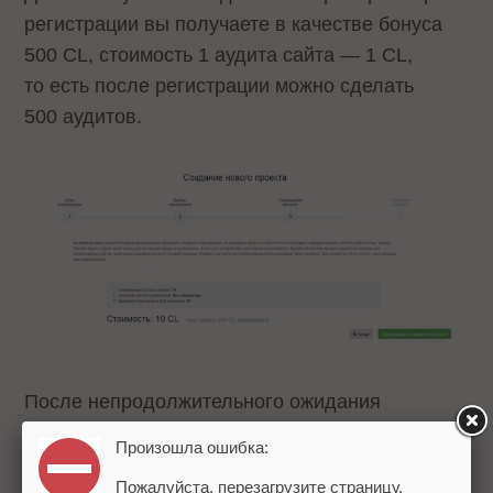
регистрации вы получаете в качестве бонуса
500 CL, стоимость 1 аудита сайта — 1 CL,
то есть после регистрации можно сделать
500 аудитов.
После непродолжительного ожидания
получаем результат:
Произошла ошибка:
Пожалуйста, перезагрузите страницу.