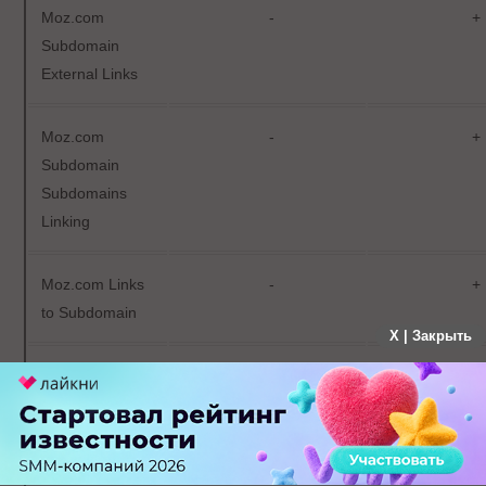
Moz.com
-
+
Subdomain
External Links
Moz.com
-
+
Subdomain
Subdomains
Linking
Moz.com Links
-
+
to Subdomain
X | Закрыть
Moz.com
-
+
Subdomain
MozRank