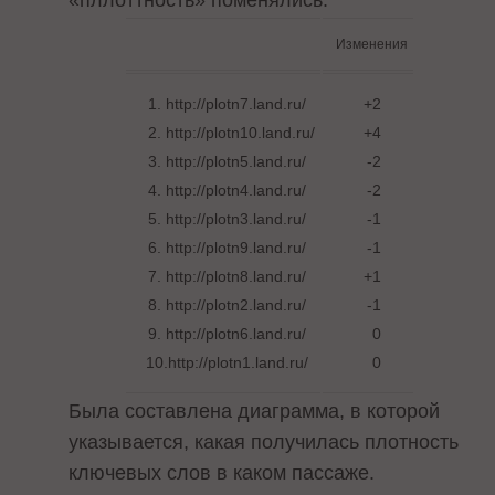
«пллоттность» поменялись:
Изменения
1. http://plotn7.land.ru/
+2
2. http://plotn10.land.ru/
+4
3. http://plotn5.land.ru/
-2
4. http://plotn4.land.ru/
-2
5. http://plotn3.land.ru/
-1
6. http://plotn9.land.ru/
-1
7. http://plotn8.land.ru/
+1
8. http://plotn2.land.ru/
-1
9. http://plotn6.land.ru/
0
10.http://plotn1.land.ru/
0
Была составлена диаграмма, в которой
указывается, какая получилась плотность
ключевых слов в каком пассаже.