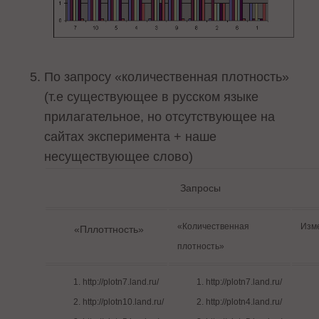
По запросу «количественная плотность»
(т.е существующее в русском языке
прилагательное, но отсутствующее на
сайтах эксперимента + наше
несуществующее слово)
Запросы
«Количественная
Изм
«Пллоттность»
плотность»
http://plotn7.land.ru/
http://plotn7.land.ru/
http://plotn10.land.ru/
http://plotn4.land.ru/