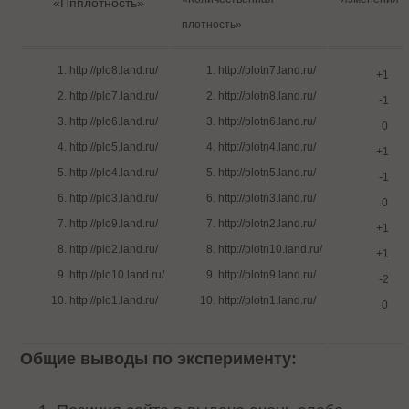
«Ппплотность»
плотность»
http://plo8.land.ru/
http://plotn7.land.ru/
+1
http://plo7.land.ru/
http://plotn8.land.ru/
-1
http://plo6.land.ru/
http://plotn6.land.ru/
0
http://plo5.land.ru/
http://plotn4.land.ru/
+1
http://plo4.land.ru/
http://plotn5.land.ru/
-1
http://plo3.land.ru/
http://plotn3.land.ru/
0
http://plo9.land.ru/
http://plotn2.land.ru/
+1
http://plo2.land.ru/
http://plotn10.land.ru/
+1
http://plo10.land.ru/
http://plotn9.land.ru/
-2
http://plo1.land.ru/
http://plotn1.land.ru/
0
Общие выводы по эксперименту: