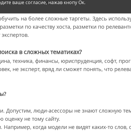
кументу, по данному запросу.
дите ваше согласие, нажав кнопу Ок.
бучить на более сложные таргеты. Здесь исполь
 разметки по качеству хоста, разметки по релевант
 экспертов.
поиска в сложных тематиках?
ина, техника, финансы, юриспруденция, софт, про
ек, не эксперт, вряд ли сможет понять, что релев
мы?
. Допустим, люди-асессоры не знают сложную те
ю оценку не тому сайту.
Например, когда модели не видят каких-то слов, с