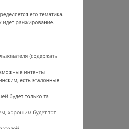
ределяется его тематика.
х идет ранжирование.
ользователя (содержать
возможные интенты
инским, есть эталонные
шей будет только та
ем, хорошим будет тот
вателей.