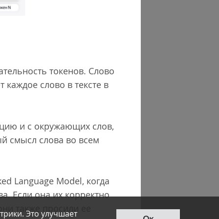
вательность токенов. Слово
т каждое слово в тексте в
ацию и с окружающих слов,
ый смысл слова во всем
ed Language Model, когда
а. Если она их корректно
 они также просили ее
трики. Это улучшает
Ок