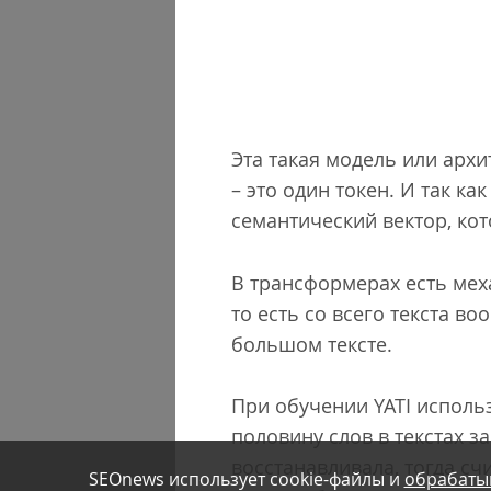
Эта такая модель или архи
– это один токен. И так ка
семантический вектор, ко
В трансформерах есть меха
то есть со всего текста в
большом тексте.
При обучении YATI использ
половину слов в текстах з
восстанавливала, тогда сч
SEOnews использует cookie-файлы и
обрабаты