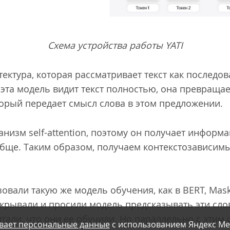
Схема устройства работы YATI
тектура, которая рассматривает текст как последо
к эта модель видит текст полностью, она превращае
торый передает смысл слова в этом предложении.
низм self-attention, поэтому он получает информ
ообще. Таким образом, получаем контекстозависим
овали такую же модель обучения, как в BERT, Mask
акрывали и просили модель предсказывать эти слов
итали, что они ее обучили. Но параллельно с этим
вает персональные данные
с использованием Яндекс Ме