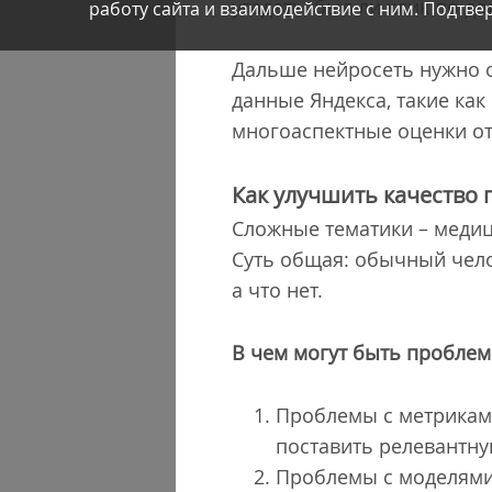
угадать, был ли клик по до
работу сайта и взаимодействие с ним. Подтвер
Дальше нейросеть нужно о
данные Яндекса, такие как
многоаспектные оценки от
Как улучшить качество 
Сложные тематики – медиц
Суть общая: обычный челов
а что нет.
В чем могут быть пробле
Проблемы с метриками
поставить релевантну
Проблемы с моделями. 