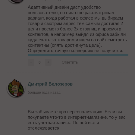
Адаптивный дизайн даст удобство
пользователю, но никто не рассматривал
вариант, когда работая в офисе мы выбираем
товар и смотрим адрес тем самым достигая 2
цели просмотр более 3х страниц и просмотр
контактов, а например выйдя из офиса забыли
куда ехать за товаром и идем на сайт смотреть
контактны (опять достигнута цель).
Определить точную конверсию не получится.
Приблизительные расчеты можно будет вести
только при правильной настройке составных
-
0
+
Ответить
целей. И то на мой взгляд остане...
Дмитрий Белозеров
больше года назад
Вы забываете про персонализацию. Если вы
покупаете что-то в интернет-магазине, то у вас
есть учетная запись. По ней все и
отслеживается.