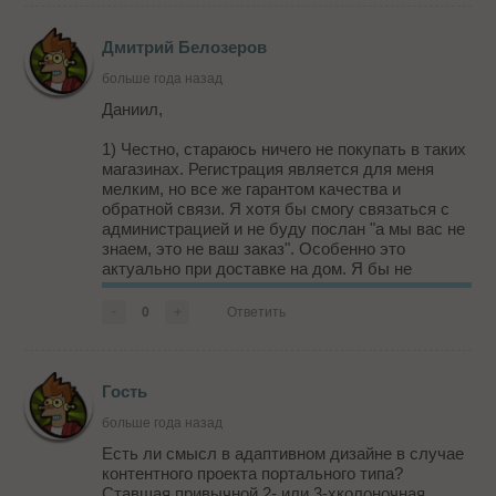
Дмитрий Белозеров
больше года назад
Даниил,
1) Честно, стараюсь ничего не покупать в таких
магазинах. Регистрация является для меня
мелким, но все же гарантом качества и
обратной связи. Я хотя бы смогу связаться с
администрацией и не буду послан "а мы вас не
знаем, это не ваш заказ". Особенно это
актуально при доставке на дом. Я бы не
рискнул заказывать что-то с того же ozon без
регистрации. В рамках сети какого-то магазина -
-
0
+
Ответить
отсутствие реги оправдано, т.к товар не
покидает по сути сам магазин. И даж...
Гость
больше года назад
Есть ли смысл в адаптивном дизайне в случае
контентного проекта портального типа?
Ставшая привычной 2- или 3-хколоночная