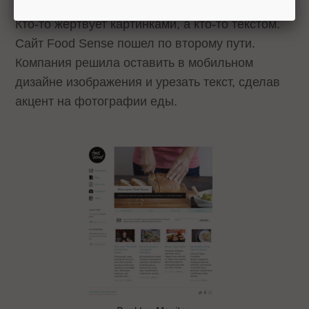
Кто-то жертвует картинками, а кто-то текстом.
Сайт Food Sense пошел по второму пути.
Компания решила оставить в мобильном
дизайне изображения и урезать текст, сделав
акцент на фотографии еды.