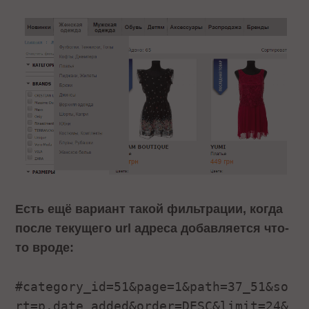
Есть ещё вариант такой фильтрации, когда
после текущего url адреса добавляется что-
то вроде:
#category_id=51&page=1&path=37_51&so
rt=p.date_added&order=DESC&limit=24&