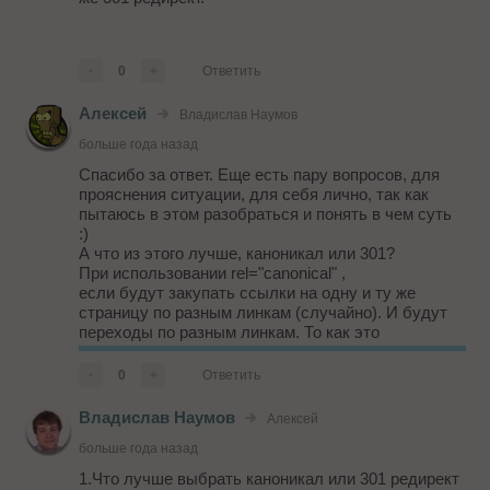
-
0
+
Ответить
Алексей
Владислав Наумов
больше года назад
Спасибо за ответ. Еще есть пару вопросов, для
прояснения ситуации, для себя лично, так как
пытаюсь в этом разобраться и понять в чем суть
:)
А что из этого лучше, каноникал или 301?
При использовании rel="canonical" ,
если будут закупать ссылки на одну и ту же
страницу по разным линкам (случайно). И будут
переходы по разным линкам. То как это
отобразится на статистике заходов-переходов?
Как это будет видеть аналитика, если переходы
-
0
+
Ответить
на страницу будут по ...
Владислав Наумов
Алексей
больше года назад
1.Что лучше выбрать каноникал или 301 редирект