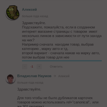
2. Костылем. Сделать глобальную замену нужных
url-адресов с фрагментом /filter/ на url, который его
Алексей
н...
больше года назад
Здравствуйте.
Подскажите, пожалуйста, если в созданном
интернет магазине страницы с товаром имют
несколько линков в зависимости от пути захода
на них?
Например сначала находим товар, выбрав
категорию , марку авто и тд.
второй вариант - сначала нажав на марку авто,
потом выбрав товар для нее
в результате страница одна и та же и одним и
тем же товаром, но урлы разные, вот пример:
-
-1
+
Ответить
lab.s1rd.com/car-brand/bmw/m3-
sedan/kovriki_v_avto/rezinovie_ko...
Владислав Наумов
Алексей
больше года назад
Здравствуйте.
Для того чтобы не было дубликатов карточек
товаров можно использовать rel="canonical", или
же 301 редирект.