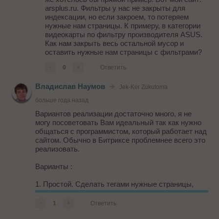
arsplus.ru. Фильтры у нас не закрыты для
индексации, но если закроем, то потеряем
нужные нам страницы. К примеру, в категории
видеокарты по фильтру производителя ASUS.
Как нам закрыть весь остальной мусор и
оставить нужные нам страницы с фильтрами?
-
0
+
Ответить
Владислав Наумов
Jek-Ker Zukutoma
больше года назад
Вариантов реализации достаточно много, я не
могу посоветовать Вам идеальный так как нужно
общаться с программистом, который работает над
сайтом. Обычно в Битриксе проблемнее всего это
реализовать.
Варианты :
1. Простой. Сделать тегами нужные страницы,
которые могут собирать трафик, исходя из
семантики. Пример -
-
1
+
Ответить
appliances.wikimart.ru/large/refrigerators/