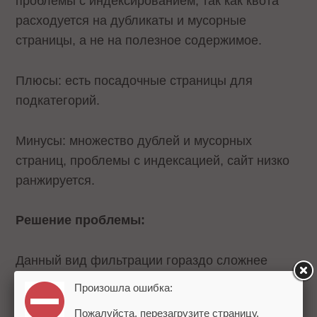
проблемы с индексированием, так как квота
расходуется на дубликаты и мусорные
страницы, а не на полезное содержимое.
Плюсы: есть посадочные страницы для
подкатегорий.
Минусы: множество дублей и мусорных
страниц, проблемы с индексацией, сайт низко
ранжируется.
Решение проблемы:
Данный вид фильтрации гораздо сложнее
оптимизировать, так как вариантов решения
Произошла ошибка:
проблемы очень много.
Пожалуйста, перезагрузите страницу.