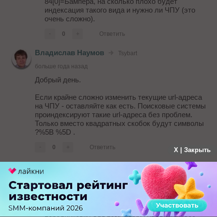
84[0]=Бампера, на сколько плохо будет
индексация такого вида и нужно ли ЧПУ (это
очень сложно).
-
0
+
Ответить
Владислав Наумов
Tsybart
больше года назад
Добрый день.
Если крайне сложно изменить текущие url-адреса
на ЧПУ - оставляйте как есть. Поисковые системы
проиндексируют такие url-адреса без проблем.
Только вместо квадратных скобок будут символы
?%5B %5D .
-
0
+
Ответить
X | Закрыть
Алексей
больше года назад
Что здесь имеется ввиду? /*Реализуем