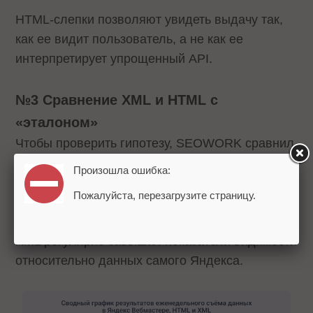
HTML-слепки позволяют увидеть выдачу так,
как ее видит пользователь, а не как ее
интерпретирует упрощенный API.
№3 Сравнение XML и HTML с
«эталоном»
Чтобы проверить гипотезу, SEOWORK сравнил
данные из трех источников: XML, HTML и
Произошла ошибка:
Яндекс Вебмастера как эталонного источника.
Пожалуйста, перезагрузите страницу.
Сравнение показало важную закономерность:
XML регулярно завышал показатели видимости
относительно данных самого Яндекса.