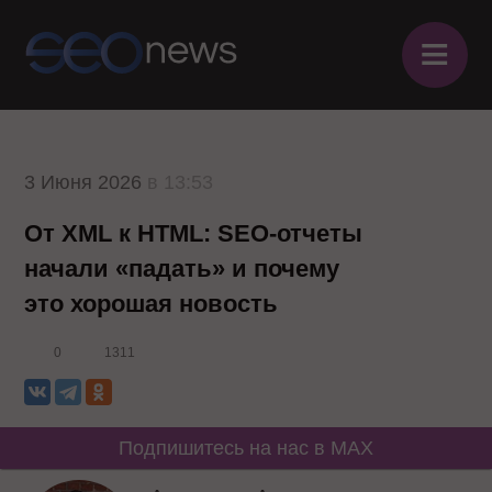
≡
3 Июня 2026
в 13:53
От XML к HTML: SEO-отчеты
начали «падать» и почему
это хорошая новость
0
1311
Подпишитесь на нас в MAX