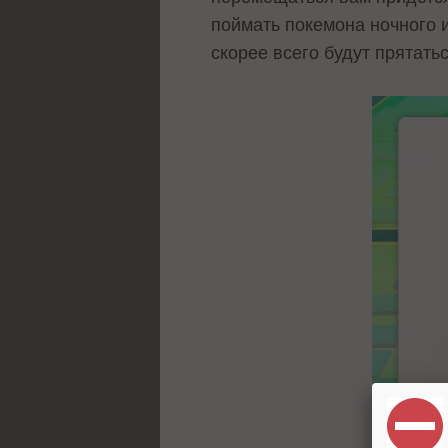
поймать покемона ночного 
скорее всего будут прятатьс