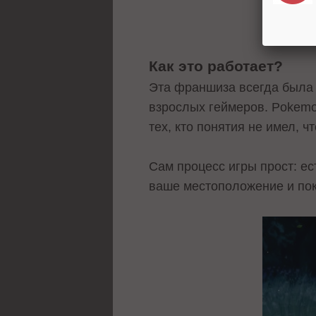
Как это работает?
Эта франшиза всегда была 
взрослых геймеров. Pokemo
тех, кто понятия не имел, ч
Сам процесс игры прост: е
ваше местоположение и пок