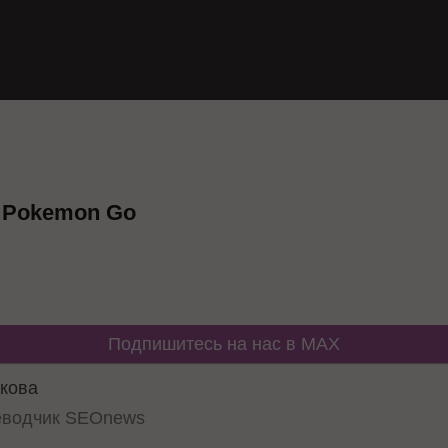
 Pokemon Go
Подпишитесь на нас в MAX
кова
еводчик SEOnews