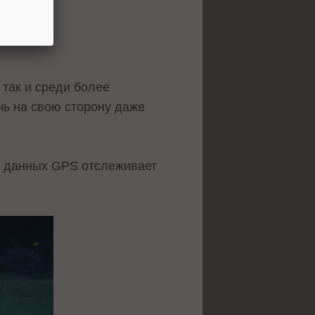
 так и среди более
чь на свою сторону даже
ве данных GPS отслеживает