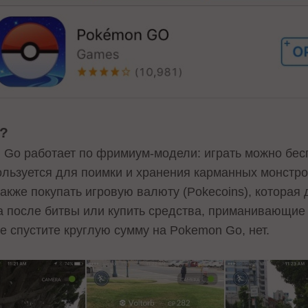
о?
 Go работает по фримиум-модели: играть можно бесп
ользуется для поимки и хранения карманных монстро
акже покупать игровую валюту (Pokecoins), которая
а после битвы или купить средства, приманивающие
не спустите круглую сумму на Pokemon Go, нет.