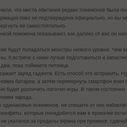
чали, что места обитания редких покемонов были п
ормация пока не подтверждена официально, но вы м
ергнуть ее самостоятельно.
нкой покемона показывают, как далеко от вас он на
ам будут попадаться монстры низкого уровня. Чем в
. К встрече с ними лучше подготовиться и запасти
 два, пока поймаете питомца.
сажает заряд гаджета. Есть способ это исправить. Н
омии батареи, а затем перевернуть смартфон вниз г
но будет различить логотип игры. В таком состоянии
нием заряда.
 одинаковых покемонов, не спешите от них избавлят
 конфеты, которые понадобятся вам в прокачке ост
не укатился за пределы экрана при промахе, сделай