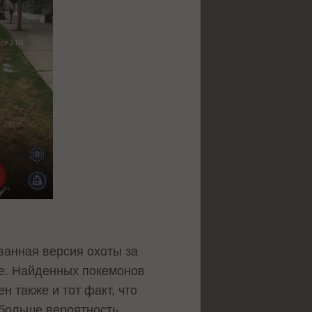
ванная версия охоты за
те. Найденных покемонов
н также и тот факт, что
 больше вероятность