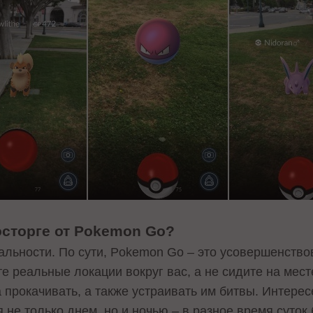
осторге от Pokemon Go?
альности. По сути, Pokemon Go – это усовершенство
е реальные локации вокруг вас, а не сидите на мес
 прокачивать, а также устраивать им битвы. Интересе
не только днем, но и ночью – в разное время суток