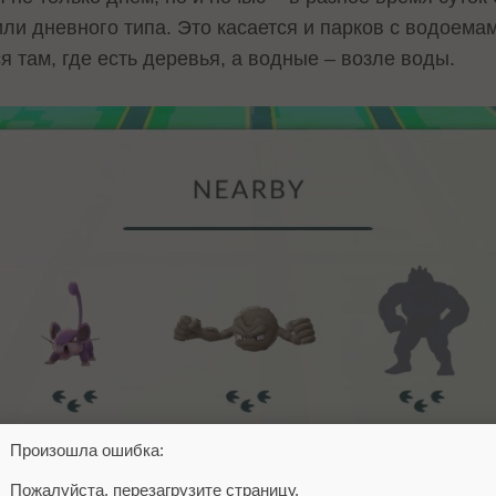
или дневного типа. Это касается и парков с водоема
я там, где есть деревья, а водные – возле воды.
Произошла ошибка:
Пожалуйста, перезагрузите страницу.