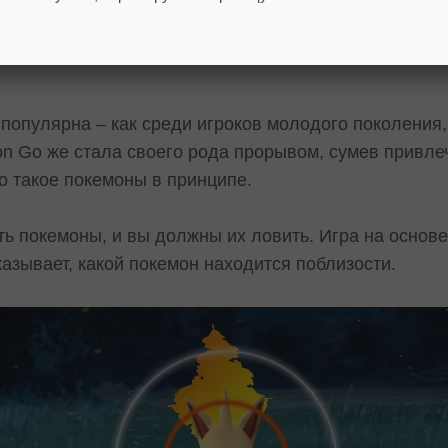
популярна – как среди игроков молодого поколения,
n Go же стала своего рода прорывом, сумев привле
то такое покемоны в принципе.
сть покемоны, и вы должны их ловить. Игра на осно
азывает, какой покемон находится поблизости.