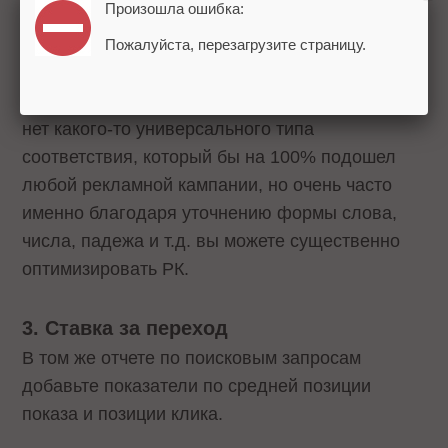
Произошла ошибка:
кампании, хоть на уровне группы объявлений.
Не забывайте про такой инструмент, как
Пожалуйста, перезагрузите страницу.
«Операторы фраз». Подробную информацию
вы можете найти
здесь
. От себя добавлю, что
нет какого-то универсального типа
соответствия, который бы на 100% подошел
любой рекламной кампании, но очень часто
именно благодаря уточнению формы слова,
числа, падежа и т.д. вы можете существенно
оптимизировать РК.
3. Ставка за переход
В том же отчете по поисковым запросам
добавьте показатели по средней позиции
показа и позиции клика.