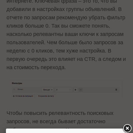
интернете. Ключевая фраза – это то, что вы
добавили в настройках группы объявлений. В
отчете по запросам рекомендую убрать фильтр
кликов больше 0. Так вы сможете понять,
насколько релевантны ваши ключи к запросам
пользователей. Чем больше было запросов за
неделю с 0 кликов, тем хуже настройка. В
первую очередь это влияет на CTR, а следом и
на стоимость перехода.
Чтобы повысить релевантность поисковых
запросов, не всегда бывает достаточно
добавить минус-слова. Хоть на уровне