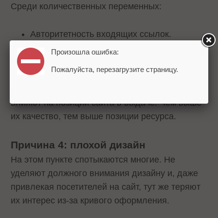
Среди количественных переменных:
Авторитетность входящих ссылок.
Авторитетность домена.
Произошла ошибка:
Пользовательские метрики.
Пожалуйста, перезагрузите страницу.
Озвучим прописную истину – все эти факторы
влияют на позиции сайта в выдаче. Чем выше
их качество, тем выше позиции ресурса.
Причина 4: плохой дизайн
На этом пункте спотыкаются многие. Не
уделяют должного внимания дизайну и, даже
привлекая посетителей на сайт, тут же теряют
их интерес из-за кривого оформления.