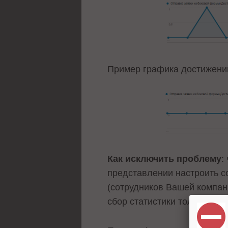
Пример графика достижений
Как исключить проблему
:
представлении настроить с
(сотрудников Вашей компан
сбор статистики только по