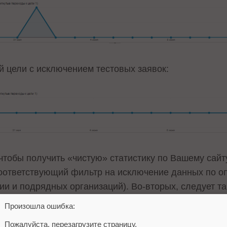
 цели с исключением тестовых заявок:
 чтобы получить «чистую» статистику по Вашему сайт
оответствующий фильтр на исключение данных по о
ии и подрядных организаций). Во-вторых, следует т
 Вашему сайту для исключения сбора информации по 
Произошла ошибка:
Пожалуйста, перезагрузите страницу.