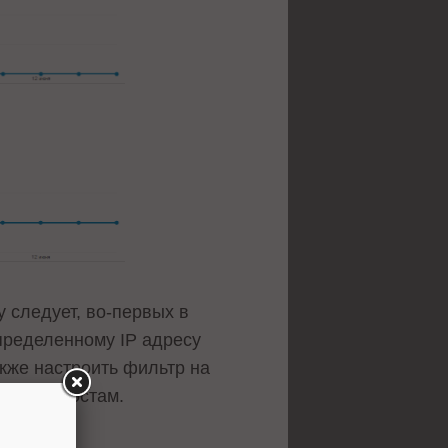
у следует, во-первых в
пределенному IP адресу
акже настроить фильтр на
другим хостам.