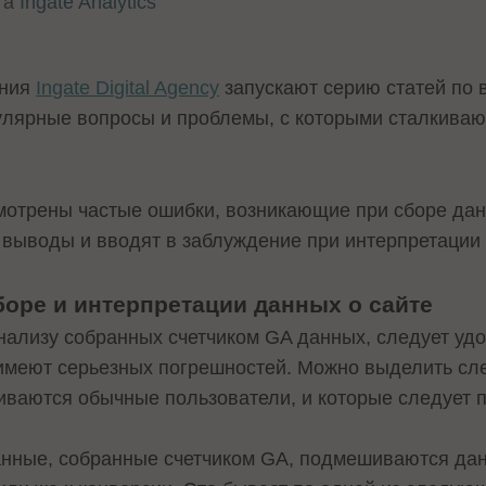
та
Ingate Analytics
ания
Ingate Digital Agency
запускают серию статей по в
улярные вопросы и проблемы, с которыми сталкиваю
смотрены частые ошибки, возникающие при сборе дан
 выводы и вводят в заблуждение при интерпретации
оре и интерпретации данных о сайте
нализу собранных счетчиком GA данных, следует удос
 имеют серьезных погрешностей. Можно выделить с
киваются обычные пользователи, и которые следует 
данные, собранные счетчиком GA, подмешиваются д