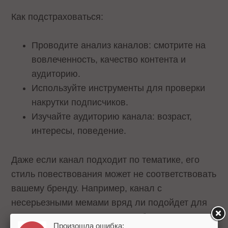
Как подстраховаться:
Проводите анализ каналов: смотрите на
вовлеченность, качество контента и
аудиторию.
Используйте инструменты для проверки
накрутки подписчиков.
Изучайте аудиторию канала: возраст,
интересы, поведение.
Даже если канал подходит по тематике, его
стиль повествования может не соответствовать
вашему бренду. Например, канал с
несерьезными мемами вряд ли подойдет для
размещения поста солидного банка.
Произошла ошибка: