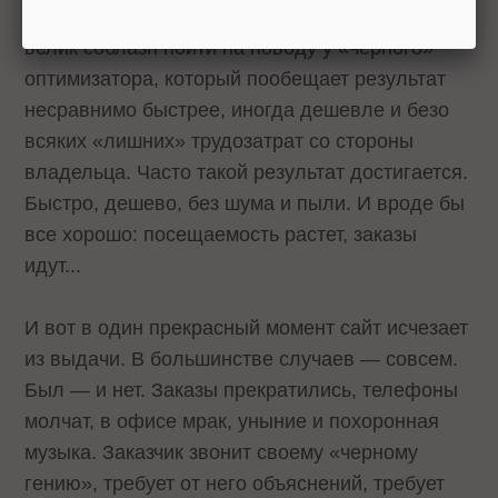
(обычно от 2 до 6 месяцев). И тут у заказчика
велик соблазн пойти на поводу у «черного»
оптимизатора, который пообещает результат
несравнимо быстрее, иногда дешевле и безо
всяких «лишних» трудозатрат со стороны
владельца. Часто такой результат достигается.
Быстро, дешево, без шума и пыли. И вроде бы
все хорошо: посещаемость растет, заказы
идут...
И вот в один прекрасный момент сайт исчезает
из выдачи. В большинстве случаев — совсем.
Был — и нет. Заказы прекратились, телефоны
молчат, в офисе мрак, уныние и похоронная
музыка. Заказчик звонит своему «черному
гению», требует от него объяснений, требует