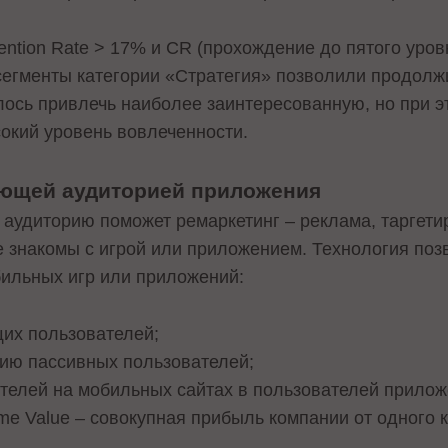
ntion Rate > 17% и CR (прохождение до пятого уров
 сегменты категории «Стратегия» позволили продол
лось привлечь наиболее заинтересованную, но при 
сокий уровень вовлеченности.
ующей аудиторией приложения
удиторию поможет ремаркетинг – реклама, таргети
е знакомы с игрой или приложением. Технология поз
ильных игр или приложений:
их пользователей;
вию пассивных пользователей;
телей на мобильных сайтах в пользователей прилож
ime Value – совокупная прибыль компании от одного 