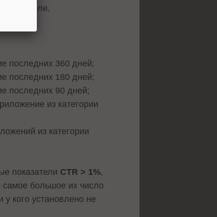
о отключили.
ие последних 360 дней;
ие последних 180 дней;
ие последних 90 дней;
приложение из категории
ложений из категории
ные показатели
CTR > 1%
,
м самое большое их число
 у кого установлено не