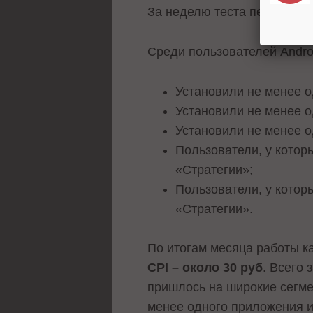
За неделю теста первый тар
Среди пользователей Andro
Установили не менее о
Установили не менее о
Установили не менее о
Пользователи, у котор
«Стратегии»;
Пользователи, у котор
«Стратегии».
По итогам месяца работы к
CPI – около 30 руб
. Всего
пришлось на широкие сегмен
менее одного приложения из