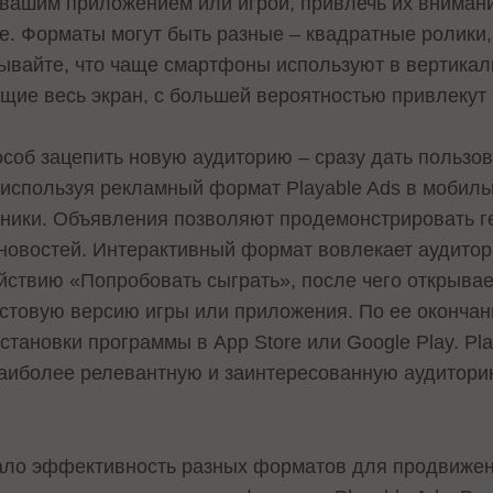
 вашим приложением или игрой, привлечь их вниман
е. Форматы могут быть разные – квадратные ролики
бывайте, что чаще смартфоны используют в вертикал
ющие весь экран, с большей вероятностью привлекут
об зацепить новую аудиторию – сразу дать пользо
 используя рекламный формат Playable Ads в мобил
сники. Объявления позволяют продемонстрировать г
новостей. Интерактивный формат вовлекает аудитор
ействию «Попробовать сыграть», после чего открыва
естовую версию игры или приложения. По ее окончан
становки программы в App Store или Google Play. Pl
аиболее релевантную и заинтересованную аудиторию
вало эффективность разных форматов для продвиже