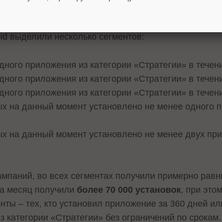
гетинг показал слабые результаты, в связи с чем ег
id выделили несколько сегментов:
дного приложения из категории «Стратегии» в течен
дного приложения из категории «Стратегии» в течен
дного приложения из категории «Стратегии» в течен
ых на данный момент установлено не менее одного 
ых на данный момент установлено не менее двух при
ампаний, во всех сегментах получили примерно рав
 за месяц получили
более 70 000 установок
, при это
ты – тех, кто установил приложение за 360 дней или
 категории «Стратегии» без ограничений по срокам.