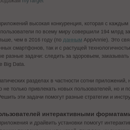
продажам
myTarget
приложений высокая конкуренция, которая с каждым
у пользователи по всему миру совершили 194 млрд з
ьше, чем в 2016 году (по
данным
AppAnnie). Это свя
ных смартфонов, так и с растущей технологичность
е разные задачи: следить за здоровьем, заказывать
 Big Data.
матических разделах в частности сотни приложений,
о не только привлекать новых пользователей, но и 
шить эти задачи помогут разные стратегии и инстру
ользователей интерактивными форматам
приложения и драйвить установки помогут интеракт