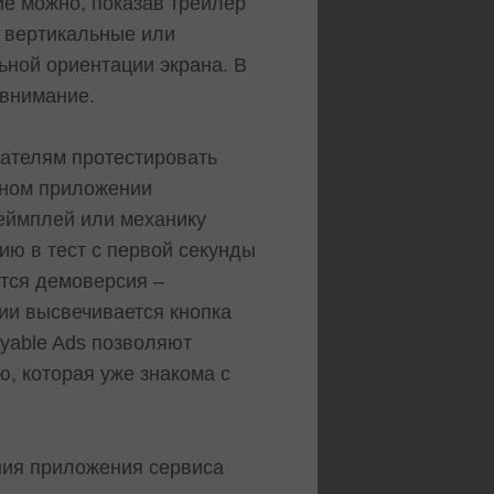
ие можно, показав трейлер
, вертикальные или
ьной ориентации экрана. В
 внимание.
вателям протестировать
ьном приложении
еймплей или механику
ию в тест с первой секунды
ется демоверсия –
ии высвечивается кнопка
ayable Ads позволяют
, которая уже знакома с
ния приложения сервиса