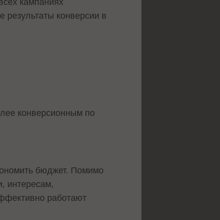
 всех кампаниях
е результаты конверсии в
более конверсионным по
кономить бюджет. Помимо
, интересам,
эффективно работают