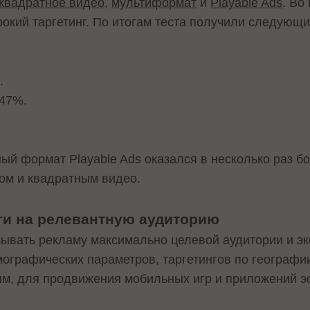
квадратное видео
,
мультиформат
и
Playable Ads
. Во
окий таргетинг. По итогам теста получили следующи
.
,47%.
ный формат Playable Ads оказался в несколько раз 
ом и квадратным видео.
ги на релевантную аудиторию
зывать рекламу максимально целевой аудитории и э
ографических параметров, таргетингов по географии
ям, для продвижения мобильных игр и приложений 
.