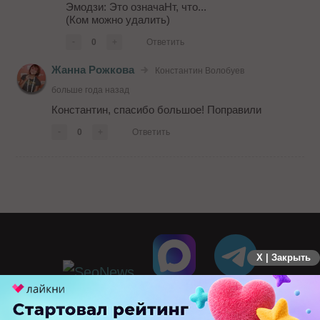
Эмодзи: Это означаНт, что...
(Ком можно удалить)
-
0
+
Ответить
Жанна Рожкова
Константин Волобуев
больше года назад
Константин, спасибо большое! Поправили
-
0
+
Ответить
X | Закрыть
ПЕРЕЙТИ НА ПОЛНУЮ ВЕРСИЮ