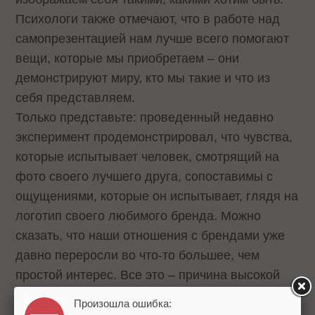
Психологи также отмечают, что в работе над
самопрезентацией нам лучше всего помогают
вещи, которые мы приобретаем – они
демонстрируют миру, кто мы такие и что из
себя представляем.
Только представьте: проведенный недавно
эксперимент продемонстрировал, что чувства,
которые испытывает человек, смотрящий на
фото своего лучшего друга, сопоставимы с
ощущениями, которые он испытывает, глядя на
логотип своего любимого бренда. Можно
сказать, что наши отношения с брендами уже
давно переросли во что-то большее, чем
простой интерес. Все это – причина высокой
активности пользователей в соцсетях.
Произошла ошибка: