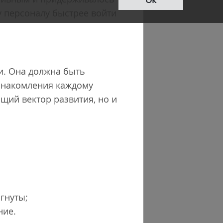
 персоналу быстрее войти
и. Она должна быть
ознакомления каждому
бщий вектор развития, но и
гнуты;
ние.