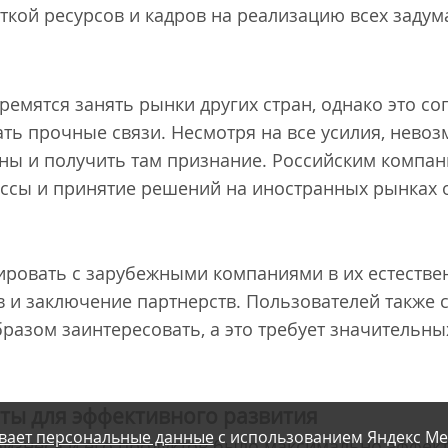
аткой ресурсов и кадров на реализацию всех заду
ремятся занять рынки других стран, однако это со
ь прочные связи. Несмотря на все усилия, нево
оны и получить там признание. Российским компан
ессы и принятие решений на иностранных рынках
ировать с зарубежными компаниями в их естестве
в и заключение партнерств. Пользователей также 
азом заинтересовать, а это требует значительных
ты для эффективного развития
вает персональные данные
с использованием Яндекс Ме
 бизнеса и его продуктов было максимально эффе