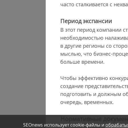
часто сталкивается с нехв
Период экспансии
В этот период компании ст
необходимостью налаживат
в другие регионы со стор
мыслью, что бизнес-проц
больше времени.
Чтобы эффективно конкур
создание представительст
подготовить и должным обр
очередь, временных.
Нормативные докумен
SEOnews использует cookie-файлы и
обрабаты
Для того, чтобы развитие