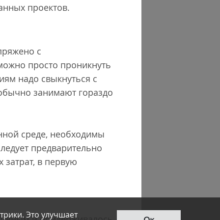
манных проектов.
пряжено с
зможно просто проникнуть
иям надо свыкнуться с
 обычно занимают гораздо
нной среде, необходимы
следует предварительно
 затрат, в первую
трики. Это улучшает
ктивным и придерживалось
Ок