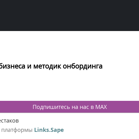
бизнеса и методик онбординга
Подпишитесь на нас в MAX
стаков
ь платформы
Links.Sape