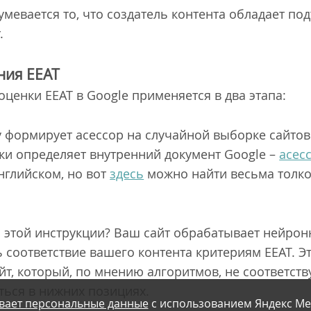
умевается то, что создатель контента обладает 
.
ния EEAT
ценки EEAT в Google применяется в два этапа:
 формирует асессор на случайной выборке сайтов 
ки определяет внутренний документ Google –
асес
нглийском, но вот
здесь
можно найти весьма толко
 этой инструкции? Ваш сайт обрабатывает нейрон
ть соответствие вашего контента критериям EEAT. Эт
йт, который, по мнению алгоритмов, не соответст
ться в нижних позициях.
вает персональные данные
с использованием Яндекс Ме