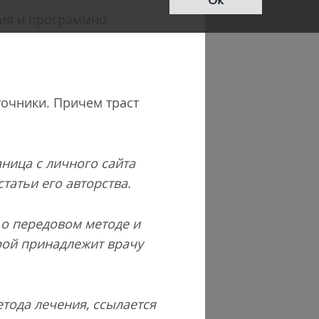
ния и программно
точники. Причем траст
ница с личного сайта
татьи его авторства.
о передовом методе и
рой принадлежит врачу
етода лечения, ссылается