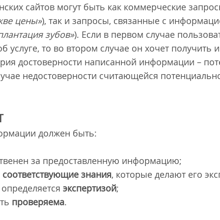
нских сайтов могут быть как коммерческие запрос
кве цены»
), так и запросы, связанные с информа
плантация зубов»
). Если в первом случае пользова
 услуге, то во втором случае он хочет получить
терия достоверности написанной информации – по
лучае недостоверности считающейся потенциально 
T
формации должен быть:
тственен за предоставленную информацию;
ь
соответствующие знания
, которые делают его эк
й определяется
экспертизой
;
ыть
проверяема
.