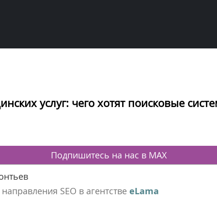
инских услуг: чего хотят поисковые сист
Подпишитесь на нас в MAX
онтьев
 направления SEO в агентстве
eLama