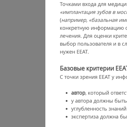
Точками входа для медици
«имплантация зубов в мос
(
например, «базальная им
конкретную информацию об
лечения. Для оценки кри
выбор пользователя и в с
нужен EEAT.
Базовые критерии EEA
С точки зрения EEAT у ин
автор
, который отве
у автора должны быт
углубленность знани
экспертиза должна б