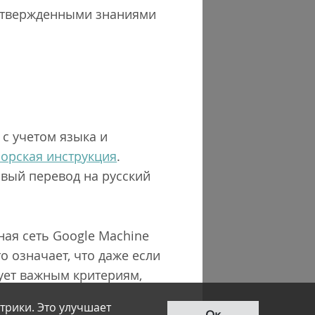
подтвержденными знаниями
с учетом языка и
сорская инструкция
.
вый перевод на русский
ная сеть Google Machine
о означает, что даже если
вует важным критериям,
трики. Это улучшает
Ок