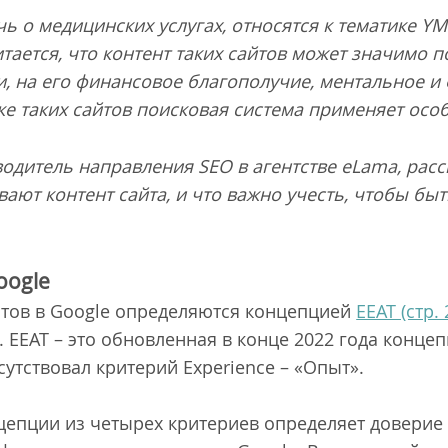
ь о медицинских услугах, относятся к тематике YMY
итается, что контент таких сайтов может значимо 
и, на его финансовое благополучие, ментальное и
е таких сайтов поисковая система применяет осо
одитель направления SEO в агентстве eLama, расск
ают контент сайта, и что важно учесть, чтобы быт
oogle
йтов в Google определяются концепцией
EEAT (стр. 
t). EEAT – это обновленная в конце 2022 года конце
сутствовал критерий Experience – «Опыт».
цепции из четырех критериев определяет доверие