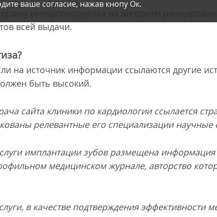
дите ваше согласие, нажав кнопу Ок.
ссорами интерполируются на алгоритм ранжирова
тов всей выдачи.
тиза?
сли на источник информации ссылаются другие ис
должен быть высокий.
рача сайта клиники по кардиологии ссылается стра
ликованы релевантные его специализации научные с
услуги имплантации зубов размещена информация 
профильном медицинском журнале, авторство кото
слуги, в качестве подтверждения эффективности м