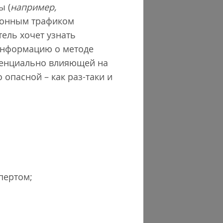
ы (
например,
ционным трафиком
тель хочет узнать
 информацию о методе
тенциально влияющей на
опасной – как раз-таки и
спертом;