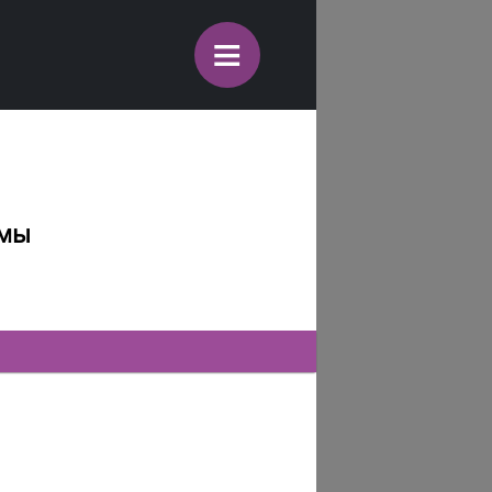
≡
емы