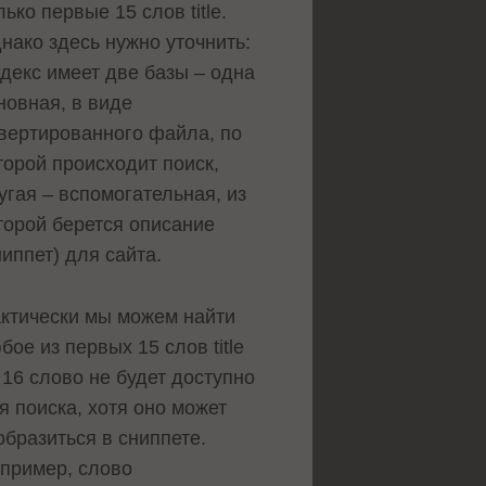
лько первые 15 слов title.
нако здесь нужно уточнить:
декс имеет две базы – одна
новная, в виде
вертированного файла, по
торой происходит поиск,
угая – вспомогательная, из
торой берется описание
ниппет) для сайта.
ктически мы можем найти
бое из первых 15 слов title
 16 слово не будет доступно
я поиска, хотя оно может
образиться в сниппете.
пример, слово