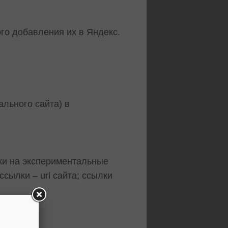
го добавления их в Яндекс.
ального сайта) в
ылки на экспериментальные
ссылки – url сайта; ссылки