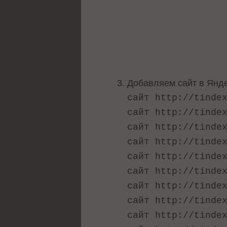
Добавляем сайт в Янде
сайт http://tinde
сайт http://tinde
сайт http://tinde
сайт http://tinde
сайт http://tinde
сайт http://tinde
сайт http://tinde
сайт http://tinde
сайт http://tinde