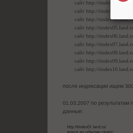
сайт http://tindex02.land.
сайт http://tindex03.land.
сайт http://tindex04.land.
сайт http://tindex05.land.
сайт http://tindex06.land.
сайт http://tindex07.land.
сайт http://tindex08.land.
сайт http://tindex09.land.
сайт http://tindex10.land.
после индексации ищем 300 
01.03.2007 по результатам 
данные: