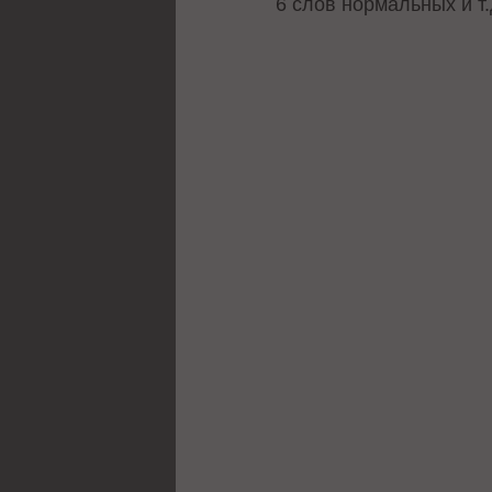
6 слов нормальных и т.