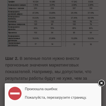
Шаг 2.
В зеленые поля нужно внести
прогнозные значения маркетинговых
показателей. Например, мы допустили, что
результаты работы будут не хуже, чем за
предыдущий период, поэтому, например, на
Произошла ошибка:
январь 2018 запланировали увеличение
Пожалуйста, перезагрузите страницу.
трафика на 5%. Зная, что в апреле запустим
систему «подогрева» клиентов, запланировали