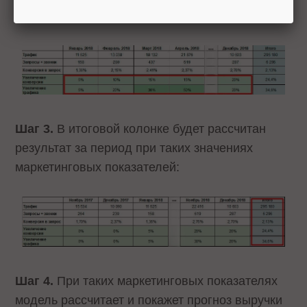
увеличение конверсии минимум на 15%:
Шаг 3.
В итоговой колонке будет рассчитан
результат за период при таких значениях
маркетинговых показателей:
Шаг 4.
При таких маркетинговых показателях
модель рассчитает и покажет прогноз выручки