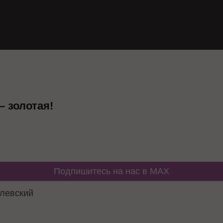
– золотая!
Подпишитесь на нас в MAX
левский