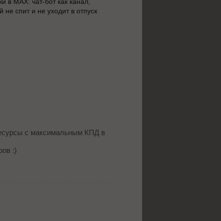
и в MAX: чат-бот как канал,
Рынок безалкогольных напи
й не спит и не уходит в отпуск
году: как категория продае
доверие к бренду
ресурсы с максимальным КПД в
ов :)