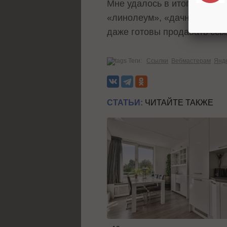
Мне удалось в итоге купить
«линолеум», «дачные домик
даже готовы продавать ссыл
Теги:
Ссылки
Вебмастерам
Янд
СТАТЬИ:
ЧИТАЙТЕ ТАКЖЕ