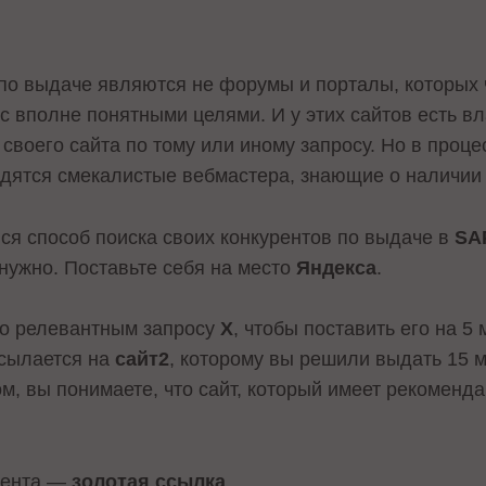
по выдаче являются не форумы и порталы, которых ч
с вполне понятными целями. И у этих сайтов есть вл
своего сайта по тому или иному запросу. Но в проц
ходятся смекалистые вебмастера, знающие о наличи
ся способ поиска своих конкурентов по выдаче в
SA
нужно. Поставьте себя на место
Я
ндекса
.
о релевантным запросу
X
, чтобы поставить его на 5
сылается на
сайт2
, которому вы решили выдать 15 м
м, вы понимаете, что сайт, который имеет рекоменд
урента —
золотая ссылка
.