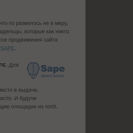
то-то развелось не в меру,
адельцы, которые как никто
ессе продвижения сайта
и
SAPE
.
PE
. Для
 место в выдаче,
есто. И будучи
ацию площадки из топ5,