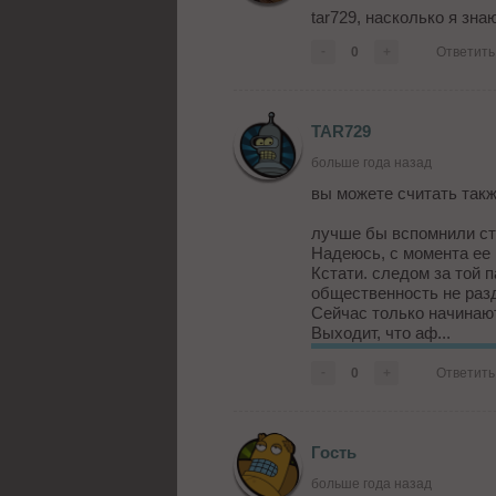
tar729, насколько я зна
-
0
+
Ответить
TAR729
больше года назад
вы можете считать также
лучше бы вспомнили ста
Надеюсь, с момента ее 
Кстати. следом за той 
общественность не раз
Сейчас только начинают
Выходит, что аф...
-
0
+
Ответить
Гость
больше года назад