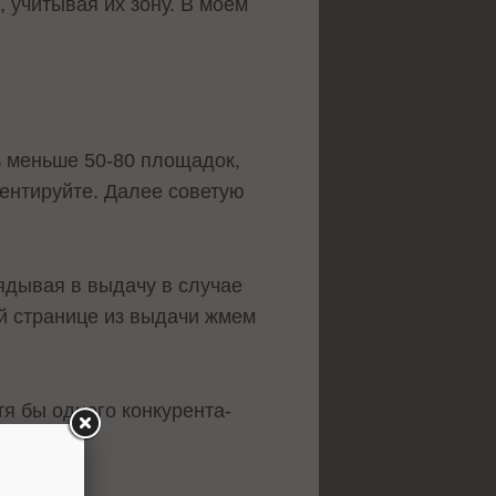
 учитывая их зону. В моем
ь меньше 50-80 площадок,
ентируйте. Далее советую
лядывая в выдачу в случае
ой странице из выдачи жмем
отя бы одного конкурента-