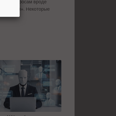
ожным запросам вроде
зводителя». Некоторые