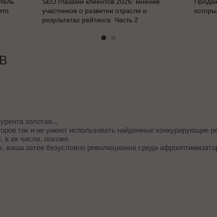
итель
SEO глазами клиентов 2026: мнение
Продаж
ито
участников о развитии отрасли и
которы
результатах рейтинга. Часть 2
В
урента золотая...
оров так и не умеют использовать найденные конкурирующие 
, в их числе, похоже.
х, ваша затея безусловно революционна среди афрооптимизатор