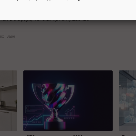
 порядка 15 ссылок с конкурентов по достаточно сл
и», «ковролин», «мебель Москва», «мебель от прои
ки с морды, только цена кусается.
екс
Sape