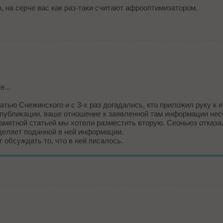
ю, на серче вас как раз-таки считают афрооптимизатором.
...
тью Снежинского и с 3-х раз догадались, кто приложил руку к е
публикации, ваше отношение к заявленной там информации неск
памятной статьей мы хотели разместить вторую. Сеоньюз отказал
деляет поданной в ней информации.
 обсуждать то, что в ней писалось.