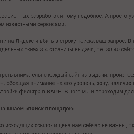
овационных разработок и тому подобное. А просто уз
ем известными сервисами.
йти на
Я
ндекс и вбить в строку поиска ваш запрос. В
тдельных окнах 3-4 страницы выдачи, т.е. 30-40 сайт
треть внимательно каждый сайт из выдачи, произнося
н, обращая внимание на его уровень, зону, наличие
стройки фильтра в
SAPE
. В него мы и переходим да
 начинаем «
поиск площадок
».
-во исходящих ссылок и цена нам сейчас не важны, т.
ем площадки для размещения ссылок.