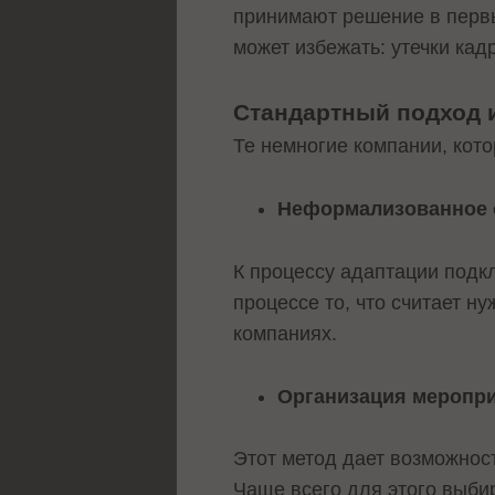
принимают решение в первы
может избежать: утечки кад
Стандартный подход и 
Те немногие компании, кот
Неформализованное
К процессу адаптации подк
процессе то, что считает н
компаниях.
Организация меропр
Этот метод дает возможнос
Чаще всего для этого выби