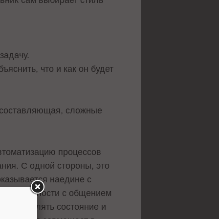
авник сам выбирает стиль
 задачу.
яснить, что и как он будет
я составляющая, сложные
автоматизацию процессов
ния. С одной стороны, это
оказывается наедине с
тся сложности с общением
а, определять состояние и