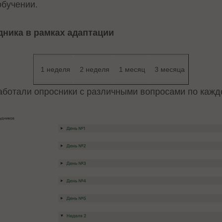
обучении.
дника в рамках адаптации
1 неделя
2 неделя
1 месяц
3 месяца
аботали опросники с различными вопросами по кажд