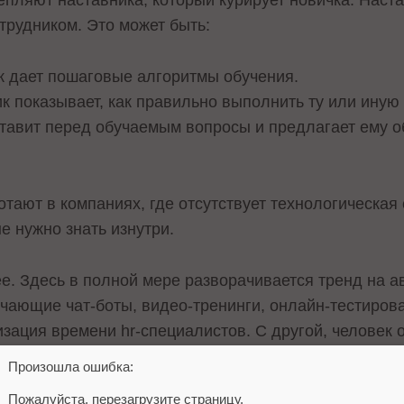
епляют наставника, который курирует новичка. Наст
трудником. Это может быть:
к дает пошаговые алгоритмы обучения.
к показывает, как правильно выполнить ту или иную
ставит перед обучаемым вопросы и предлагает ему объ
отают в компаниях, где отсутствует технологическа
е нужно знать изнутри.
нее. Здесь в полной мере разворачивается тренд на 
чающие чат-боты, видео-тренинги, онлайн-тестирова
зация времени hr-специалистов. С другой, человек 
 приходится дольше включаться в процесс. Появляю
Произошла ошибка:
 машина еще не научилась оценивать уровень стресс
Пожалуйста, перезагрузите страницу.