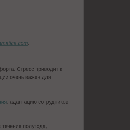
mmatica.сom
.
форта. Стресс приводит к
ции очень важен для
ния
, адаптацию сотрудников
в течение полугода,