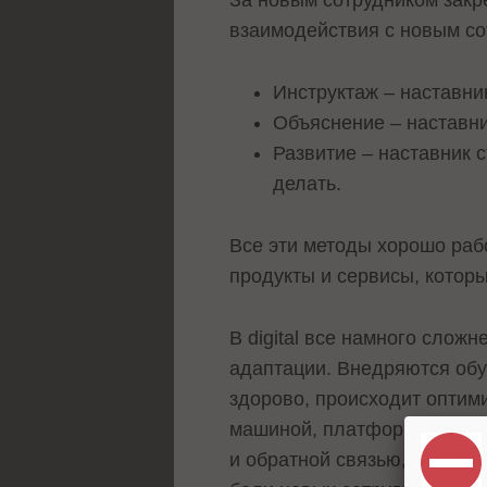
За новым сотрудником закр
взаимодействия с новым со
Инструктаж – наставни
Объяснение – наставни
Развитие – наставник 
делать.
Все эти методы хорошо раб
продукты и сервисы, которы
В digital все намного слож
адаптации. Внедряются обу
здорово, происходит оптими
машиной, платформой. Ему
и обратной связью, так как