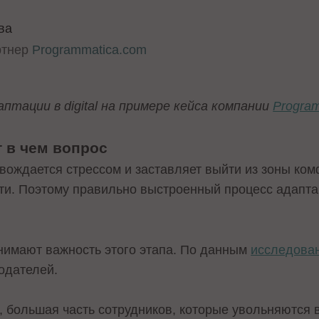
ва
ртнер
Programmatica.сom
птации в digital на примере кейса компании
Progra
т в чем вопрос
вождается стрессом и заставляет выйти из зоны ком
и. Поэтому правильно выстроенный процесс адапта
нимают важность этого этапа. По данным
исследова
тодателей.
, большая часть сотрудников, которые увольняются 