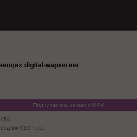
яющих digital-маркетинг
Подпишитесь на нас в MAX
сева
еводчик SEOnews