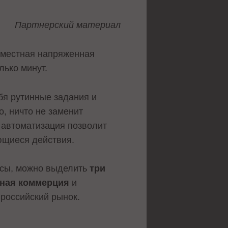
Партнерский материал
овместная напряженная
лько минут.
бя рутинные задания и
, ничто не заменит
 автоматизация позволит
ющиеся действия.
ссы, можно выделить
три
рная коммерция
и
российский рынок.