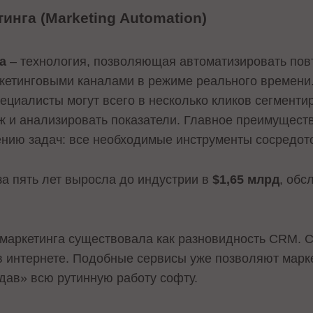
инга (Marketing Automation)
а
– технология, позволяющая автоматизировать по
ркетинговыми каналами в режиме реального времен
ециалисты могут всего в несколько кликов сегменти
ж и анализировать показатели. Главное преимущест
нию задач: все необходимые инструменты сосредот
за пять лет выросла до индустрии в
$1,65 млрд
, об
маркетинга существовала как разновидность CRM. С
в интернете. Подобные сервисы уже позволяют марк
тдав» всю рутинную работу софту.