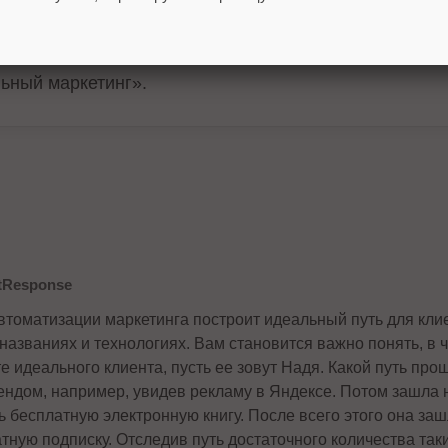
нове искусственного интеллекта,
е тесты,
льный маркетинг».
tResponse
автоматизации маркетинга построит идеальный путь для кли
 названиях и технологиях. Вам становится важно понять, в 
е идеального клиента, пусть ее зовут Надя. Какой путь пр
ндом, например, увидев рекламу в Яндексе. Потом зашла н
ь бесплатную электронную книгу. После всего этого она за
тную подписку. Отследив путь достаточного количества так