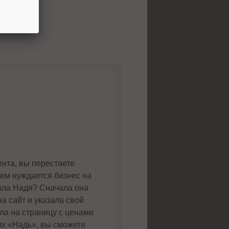
ента, вы перестаете
чем нуждается бизнес на
ошла Надя? Сначала она
а сайт и указала свой
шла на страницу с ценами
их «Надь», вы сможете