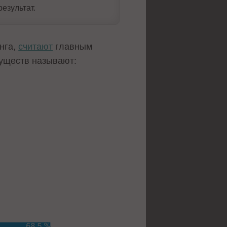
езультат.
нга,
считают
главным
уществ называют: