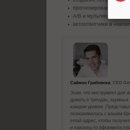
прогнозирование на ос
A/B и мультивариантны
автоответчики и «капе
Саймон Грабовски
, CEO Ge
Зная, что инструмент для 
думать о трендах, заумных
каждом уровне. Представьт
познакомилась с вашим бре
email-адрес, чтобы получит
и наконец-то оформила пла