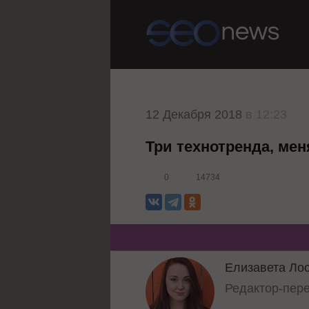
12 Декабря 2018
в 12:23
Три технотренда, мен
0
14734
Елизавета Ло
Редактор-пер