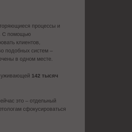
вторяющиеся процессы и
и. С помощью
ровать клиентов,
во подобных систем –
очены в одном месте.
служивающей
142 тысяч
ейчас это – отдельный
етологам сфокусироваться