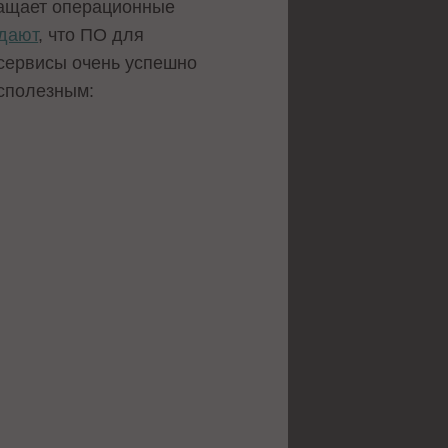
ащает операционные
дают
, что ПО для
 сервисы очень успешно
сполезным: