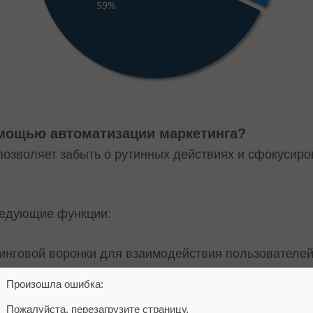
омощью автоматизации маркетинга?
позволяет забыть о рутинных действиях и сфокусир
едующие функции:
нговой воронки для взаимодействия пользователей
та,
Произошла ошибка:
клиентов,
Пожалуйста, перезагрузите страницу.
 формирование CTA,