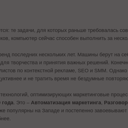
тся: те задачи, для которых раньше требовалась с
ков, компьютер сейчас способен выполнить за неско
ренд последних нескольких лет. Машины берут на се
для творчества и принятия важных решений. Конечно
листов по контекстной рекламе, SEO и SMM. Однако
дуктивнее и не тратить время не бездумные повторя
 технологий, оптимизирующих маркетинговые проце
 года
. Это –
Автоматизация маркетинга
,
Разгово
уже популярны на Западе и постепенно завоевывают 
бнее.