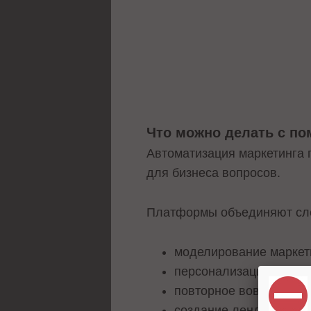
Что можно делать с п
Автоматизация маркетинга 
для бизнеса вопросов.
Платформы объединяют сл
моделирование маркети
персонализация контен
повторное вовлечение 
создание лендингов и