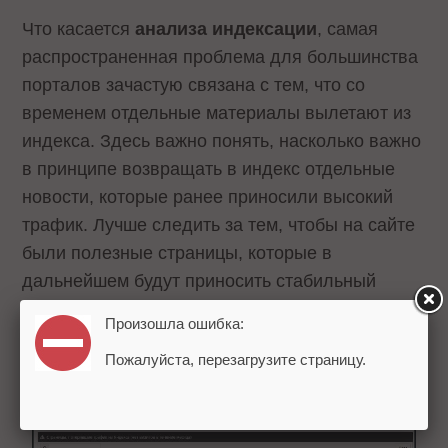
Что касается
анализа индексации
, самая
распространенная проблема для большинства
порталов зачастую связана с тем, что со
временем отдельные материалы вылетают из
индекса. Здесь важно понять, насколько важно
в принципе возвращать в индекс отдельные
новости, которые ранее приносили высокий
трафик. Лучше следить за тем, чтобы на сайте
были полезные страницы, которые в
дальнейшем будут приносить стабильный
трафик. Как правило, это страницы категорий.
Произошла ошибка:
Биться за отдельные новости есть смысл
Пожалуйста, перезагрузите страницу.
далеко не всегда.