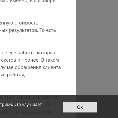
лько именно, в договоре
шенную стоимость
х результатов. То есть
оре все работы, которые
текстов и прочее. В таком
 случае обращения клиента
ные работы,
носить никакие изменения
та может быть то, что
трики. Это улучшает
Ок
тивности продвижения.