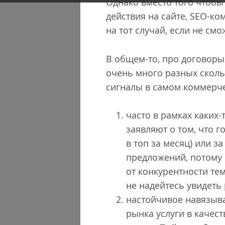
Однако вместо того чтобы
действия на сайте, SEO-ко
на тот случай, если не см
В общем-то, про договоры
очень много разных скольз
сигналы в самом коммерч
часто в рамках каких
заявляют о том, что г
в топ за месяц) или з
предложений, потому ч
от конкурентности те
не надейтесь увидеть
настойчивое навязыва
рынка услуги в качес