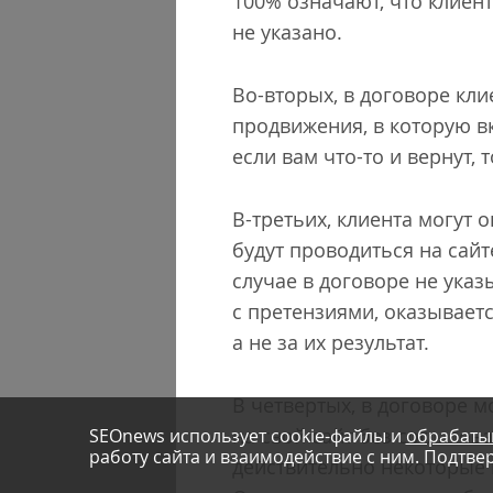
100% означают, что клиент
не указано.
Во-вторых, в договоре кл
продвижения, в которую в
если вам что-то и вернут,
В-третьих, клиента могут 
будут проводиться на сайт
случае в договоре не указ
с претензиями, оказывает
а не за их результат.
В четвертых, в договоре м
на свой сайт без согласов
SEOnews использует cookie-файлы и
обрабаты
работу сайта и взаимодействие с ним. Подтвер
действительно некоторые 