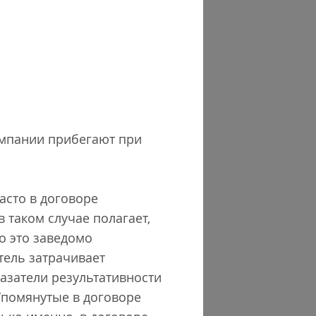
компании прибегают при
Часто в договоре
в таком случае полагает,
о это заведомо
тель затрачивает
казатели результативности
 Упомянутые в договоре