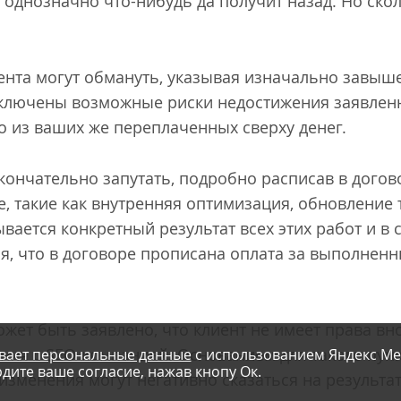
 однозначно что-нибудь да получит назад. Но ско
иента могут обмануть, указывая изначально завы
ключены возможные риски недостижения заявленны
 то из ваших же переплаченных сверху денег.
окончательно запутать, подробно расписав в догов
е, такие как внутренняя оптимизация, обновление 
ывается конкретный результат всех этих работ и в
ся, что в договоре прописана оплата за выполнен
ожет быть заявлено, что клиент не имеет права в
ания с SEO-компанией. Основанием для такого пунк
вает персональные данные
с использованием Яндекс Ме
дите ваше согласие, нажав кнопу Ок.
изменения могут негативно сказаться на результа