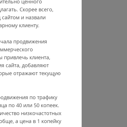
вительно ценного
агать. Скорее всего,
 сайтом и назвали
арному клиенту.
начала продвижения
коммерческого
ы привлечь клиента,
я сайта, добавляют
оторые отражают текущую
родвижения по трафику
ца по 40 или 50 копеек.
личество низкочастотных
обще, а цена в 1 копейку