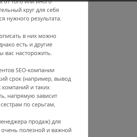
 от того или иного
тельный круг для себя
ся нужного результата.
рописать в них можно
днако есть и другие
ы вас насторожить.
иентов SEO-компании
кий срок (например, вывод
х компаний и таких
сть, напрямую зависит
 сестрам по серьгам,
менеджера продаж) для
м очень полезной и важной