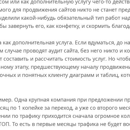
усом или как дополнительную услугу чего-то дейст
ого для продвижения сайтов никто не станет предл
делили какой-нибудь обязательный тип работ над
ы завернуть его, как конфетку, и скормить благод
а как дополнительная услуга. Если вдуматься, до 
 случае проводят аудит сайта, без него никто и 
 составить и рассчитать стоимость услуг. Но чтоб
ьному этапу, предшествующему началу продвижени
сочных и понятных клиенту диаграмм и таблиц, к
ример. Одна крупная компания при предложении п
яц по 1 копейке за переход, а уже со второго меся
нии по трафику приходится сначала огромное ко
ОП. То есть в первые месяцы трафика не будет во