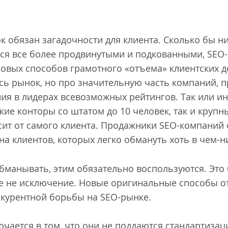
 обязан загадочности для клиента. Сколько бы ни
тся все более продвинутыми и подкованными, SEO
овых способов грамотного «отъема» клиентских де
сь рынок, но про значительную часть компаний, п
ия в лидерах всевозможных рейтингов. Так или ин
кие конторы со штатом до 10 человек, так и круп
сит от самого клиента. Продажники SEO-компаний
а клиентов, которых легко обмануть хоть в чем-н
обманывать, этим обязательно воспользуются. Это
е не исключение. Новые оригинальные способы 
нкурентной борьбы на SEO-рынке.
чается в том, что они не поддаются стандартизаци