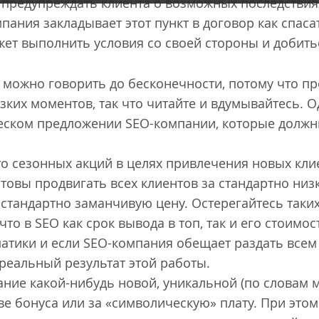
 предупреждать клиента о возможных последствиях
мпания закладывает этот пункт в договор как спаса
ожет выполнить условия со своей стороны и добить
 можно говорить до бесконечности, потому что п
ких моментов, так что читайте и вдумывайтесь. О
еском предложении SEO-компании, которые должн
-то сезонных акций в целях привлечения новых кл
отовы продвигать всех клиентов за стандартно низ
а стандартно заманчивую цену. Остерегайтесь таки
то в SEO как срок вывода в топ, так и его стоимо
матики и если SEO-компания обещает раздать всем
 реальный результат этой работы.
ние какой-нибудь новой, уникальной (по словам 
тве бонуса или за «символическую» плату. При это