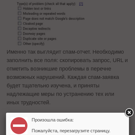
Именно так выглядит спам-отчет. Необходимо
заполнить все поля: скопировать запрос, URL и
отметить возникшие проблемы в перечне
возможных нарушений. Каждая спам-заявка
будет тщательно изучена, и приняты
надлежащие меры по устранению тех или
иных трудностей.
Произошла ошибка:
Пожалуйста, перезагрузите страницу.