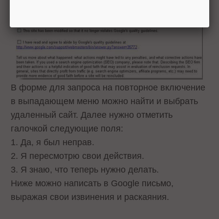
В форме для запроса на повторное включение
в выпадающем меню можно найти и выбрать
удаленный сайт. Далее нужно отметить
галочкой следующие поля:
1. Да, я был неправ.
2. Я пересмотрю свои действия.
3. Я знаю, что теперь нужно делать.
Ниже можно написать в Google письмо,
выражая свои извинения и раскаяния.